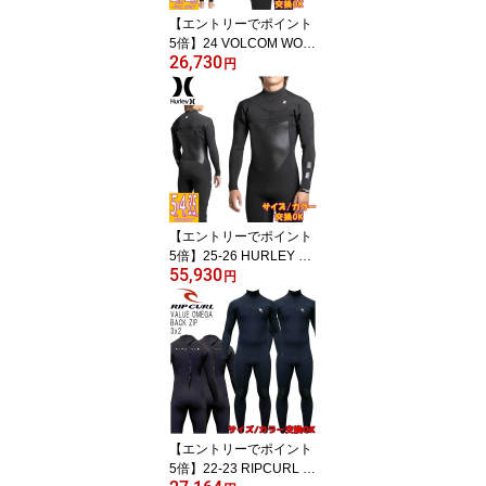
【エントリーでポイント
5倍】24 VOLCOM WOM
26,730
ODULATOR 3/2 CHEST
円
ZIP/ボルコム モジュレー
ター チェストジップ 3x2
ウェットスーツ サーフィ
ン レディース 海外モデ
ル
【エントリーでポイント
5倍】25-26 HURLEY AD
55,930
VANTAGE 5/4/3.5 FULL
円
SUIT/ハーレー アドバン
テージ 5/4/3.5 ウェット
スーツ サーフィン セミ
ドライ ジャージ
【エントリーでポイント
5倍】22-23 RIPCURL V