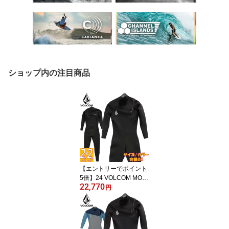
ショップ内の注目商品
【エントリーでポイント
5倍】24 VOLCOM MOD
22,770
ULATOR 2/2 FULLSUIT/
円
ボルコム モジュレーター
2x2 ウェットスーツ サー
フィン 海外モデル