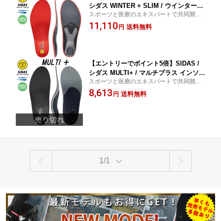
シダス WINTER + SLIM / ウインタープ
スポーツと医療のエキスパートで共同開発
ラススリム インソール スノーボード 衝
されたインソール!! SIDAS / WINTER + SLI
11,110
撃吸収 バランス向上 疲労軽減 メール便
送料無料
円
M 日本正規品
対応
【エントリーでポイント5倍】SIDAS /
シダス MULTI+ / マルチプラス インソー
スポーツと医療のエキスパートで共同開発
ル スノーボード 衝撃吸収 バランス向上
されたインソール!! SIDAS / MULTI+ 日本正
8,613
疲労軽減 メール便対応
送料無料
円
規品
1/1