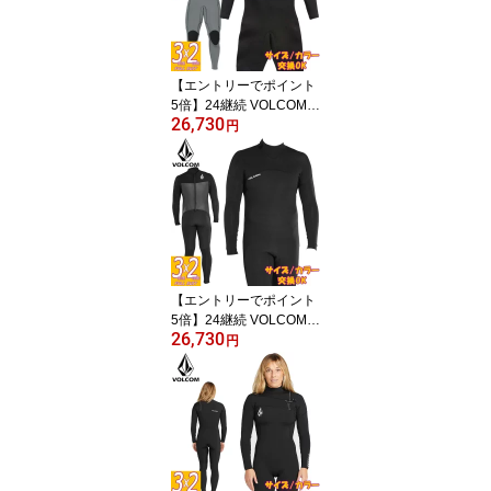
【エントリーでポイント
5倍】24継続 VOLCOM
26,730
MODULATOR 3/2 CHES
円
T ZIP FULLSUIT/ボルコ
ム モジュレーター チェ
ストジップ 3x2 ウェット
スーツ サーフィン 海外
モデル
【エントリーでポイント
5倍】24継続 VOLCOM
26,730
MODULATOR 3/2 BACK
円
ZIP FULLSUIT/ボルコム
モジュレーター バックジ
ップ 3x2 ウェットスーツ
サーフィン 海外モデル