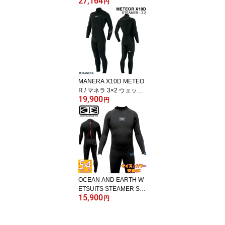
27,164
ALUE OMEGA BACK ZIP
円
/ リップカール バリュー
オメガ バックジップ 3×2
Q30-002 ウェットスーツ
サーフィン フルスーツ
ジャージ 春秋用 日本企
画
MANERA X10D METEO
R / マネラ 3×2 ウェット
19,900
スーツ サーフィン フル
円
スーツ フロントジップ
チェストジップ ジャージ
春秋用
OCEAN AND EARTH W
ETSUITS STEAMER SC
15,900
HOOL 5/4/オーシャンア
円
ンドアーススチーマー ス
クールモデル バックジッ
プ ウェットスーツ サー