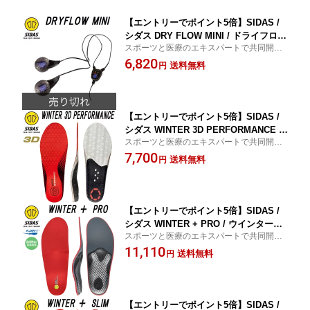
【エントリーでポイント5倍】SIDAS /
シダス DRY FLOW MINI / ドライフロー
スポーツと医療のエキスパートで共同開発
ミニ ブーツドライヤー スノーボード
されたインソール!! SIDAS / DRY FLOW MI
6,820
送料無料
円
NI 日本正規品
【エントリーでポイント5倍】SIDAS /
シダス WINTER 3D PERFORMANCE /
スポーツと医療のエキスパートで共同開発
ウインター3Dパフォーマンス インソー
されたインソール!! SIDAS / WINTER 3D PE
7,700
ル スノーボード 衝撃吸収 バランス向上
送料無料
円
RFORMANCE 日本正規品
疲労軽減 メール便対応
【エントリーでポイント5倍】SIDAS /
シダス WINTER + PRO / ウインタープ
スポーツと医療のエキスパートで共同開発
ラスプロ インソール スノーボード 衝撃
されたインソール!! SIDAS / WINTER + PRO
11,110
吸収 バランス向上 疲労軽減 メール便対
送料無料
円
日本正規品
応
【エントリーでポイント5倍】SIDAS /