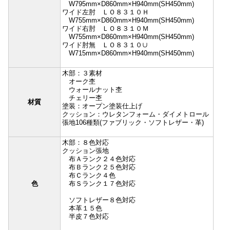
W795mm×D860mm×H940mm(SH450mm)
ワイド左肘 ＬＯ８３１０Ｈ
W755mm×D860mm×H940mm(SH450mm)
ワイド右肘 ＬＯ８３１０Ｍ
W755mm×D860mm×H940mm(SH450mm)
ワイド肘無 ＬＯ８３１０∪
W715mm×D860mm×H940mm(SH450mm)
木部：３素材
オーク杢
ウォールナット杢
チェリー杢
材質
塗装：オープン塗装仕上げ
クッション：ウレタンフォーム・ダイメトロール
張地106種類(ファブリック・ソフトレザー・革)
木部：８色対応
クッション張地
布Ａランク２４色対応
布Ｂランク２５色対応
布Ｃランク４色
色
布Ｓランク１７色対応
ソフトレザー８色対応
本革１５色
半皮７色対応