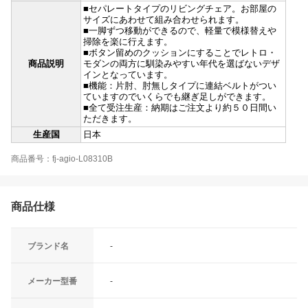
■セパレートタイプのリビングチェア。お部屋の
サイズにあわせて組み合わせられます。
■一脚ずつ移動ができるので、軽量で模様替えや
掃除を楽に行えます。
■ボタン留めのクッションにすることでレトロ・
商品説明
モダンの両方に馴染みやすい年代を選ばないデザ
インとなっています。
■機能：片肘、肘無しタイプに連結ベルトがつい
ていますのでいくらでも継ぎ足しができます。
■全て受注生産：納期はご注文より約５０日間い
ただきます。
生産国
日本
商品番号：fj-agio-L08310B
商品仕様
ブランド名
-
メーカー型番
-