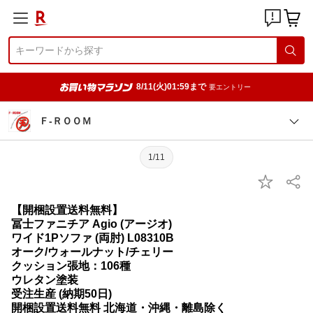
8/11(火)01:59まで
要エントリー
Ｆ-ＲＯＯＭ
1/11
【開梱設置送料無料】
冨士ファニチア Agio (アージオ)
ワイド1Pソファ (両肘) L08310B
オーク/ウォールナット/チェリー
クッション張地：106種
ウレタン塗装
受注生産 (納期50日)
開梱設置送料無料 北海道・沖縄・離島除く