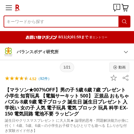
8/11(火)01:59まで
要エントリー
バランスボディ研究所
1/21
動画
（
92
件）
4.52
【マラソン★007%OFF】男の子 5歳 6歳 7歳 プレゼント
小学生 知育玩具 【電脳サーキット 500】 正規品 おもちゃ
パズル 8歳 9歳 電子ブロック 誕生日 誕生日プレゼント 入
学祝い 女の子 人気 電子玩具 電気 ブロック 玩具 科学 EX-
150 電気回路 電池不要 ラッピング
誕生日やクリスマスプレゼント に大人気★ 論理的思考・問題解決能力が身に
付く！ 4歳、5歳、6歳～の小学生お子様でもひとりでも遊べる【ふりがな付
き実験ガイド付き】