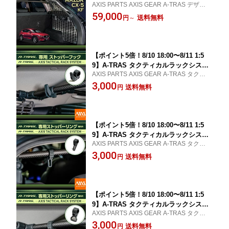
AXIS PARTS AXIS GEAR A-TRAS デザイン
専用 A-TRAS タクティカルラックシス
性と機能性を兼ね備えた車種専用ラゲッジ
59,000
テムトランクルーム ラゲッジルーム 荷
送料無料
円
～
ルーム拡張ラックシステム！荷室のデッド
室 車載 収納(ST)
スペースを有効活用！
【ポイント5倍！8/10 18:00〜8/11 1:5
9】A-TRAS タクティカルラックシステ
AXIS PARTS AXIS GEAR A-TRAS タクティ
ム専用ストッパーフックA-TRAS タクテ
カルラックシステム専用オプションパーツ
3,000
ィカルラックシステムトランクルーム
送料無料
円
ラゲッジルーム 荷室 車載 収納【メール
便発送 時間指定不可】(SM)
【ポイント5倍！8/10 18:00〜8/11 1:5
9】A-TRAS タクティカルラックシステ
AXIS PARTS AXIS GEAR A-TRAS タクティ
ム専用ストッパーリング縦長A-TRAS タ
カルラックシステム専用オプションパーツ
3,000
クティカルラックシステムトランクルー
送料無料
円
ム ラゲッジルーム 荷室 車載 収納【メ
ール便発送 時間指定不可】(SM)
【ポイント5倍！8/10 18:00〜8/11 1:5
9】A-TRAS タクティカルラックシステ
AXIS PARTS AXIS GEAR A-TRAS タクティ
ム専用ストッパーリング横向きA-TRAS
カルラックシステム専用オプションパーツ
3,000
タクティカルラックシステムトランクル
送料無料
円