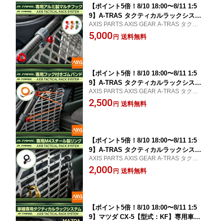
【ポイント5倍！8/10 18:00〜8/11 1:5
9】A-TRAS タクティカルラックシステ
AXIS PARTS AXIS GEAR A-TRAS タクティ
ム専用アルミ製マルチフック 6個1セッ
カルラックシステム専用オプションパーツ
5,000
トトランクルーム ラゲッジルーム 荷室
送料無料
円
車載 収納【メール便発送 時間指定不
可】(SM)
【ポイント5倍！8/10 18:00〜8/11 1:5
9】A-TRAS タクティカルラックシステ
AXIS PARTS AXIS GEAR A-TRAS タクティ
ム専用フック付きゴムバンド トランク
カルラックシステム専用オプションパーツ
2,500
ルーム ラゲッジルーム 荷室 車載 収納
送料無料
円
【メール便発送 時間指定不可】(SM)
【ポイント5倍！8/10 18:00〜8/11 1:5
9】A-TRAS タクティカルラックシステ
AXIS PARTS AXIS GEAR A-TRAS タクティ
ム専用M4スチール製リング 8個セットA
カルラックシステム専用オプションパーツ
2,000
-TRAS タクティカルラックシステムト
送料無料
円
ランクルーム ラゲッジルーム 荷室 車載
収納【メール便発送 時間指定不可】(S
M)
【ポイント5倍！8/10 18:00〜8/11 1:5
9】マツダ CX-5【型式：KF】専用車種