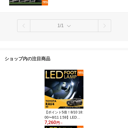
1/1
ショップ内の注目商品
【ポイント5倍！8/10 18:
00〜8/11 1:59】LEDフ
7,260
ットランプキットトヨタ
円
～
RAV4【型式：60系(年