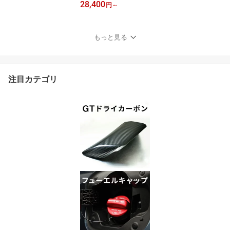
28,400
末入荷予定】ホンダ プレ
円
～
リュード【型式：BF1
（年式：R7.9〜）】専用
ドライカーボン製エアコ
もっと見る
ンパネルカバー3点セッ
ト/st1169
注目カテゴリ