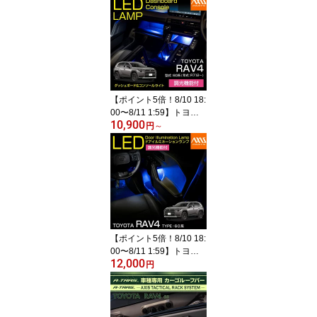
式：R7.12〜）】純正に
は無い明るさ4色選択可
調光機能付きしっかり足
元照らすフットランプキ
ット(ST)
【ポイント5倍！8/10 18:
00〜8/11 1:59】トヨタ
10,900
RAV4【型式：60系（年
円
～
式：R7.12〜）】LEDダ
ッシュボード&コンソー
ルランプキット調光機能
付き 4色選択可 高輝度3
チップLED仕様【メール
便発送 時間指定不可】(S
M)
【ポイント5倍！8/10 18:
00〜8/11 1:59】トヨタ
12,000
RAV4【型式：60系（年
円
式：R7.12〜）】用調光
機能付き 4色選択可高輝
度3チップLED仕様LED
ドアイルミネーションラ