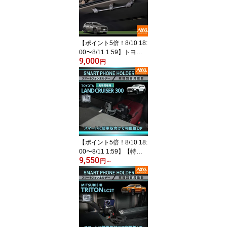
ンプキット(SC)
【ポイント5倍！8/10 18:
00〜8/11 1:59】トヨタ
9,000
RAV4（60系）専用カー
円
ゴルーフバーA-TRAS タ
クティカルラックシステ
ムトランクルーム ラゲッ
ジルーム 荷室 車載 収納
【ポイント5倍！8/10 18:
00〜8/11 1:59】【特許
9,550
申請済】トヨタ ランドク
円
～
ルーザー300 ランクル30
0 LANDCRUISER 3001
2.3インチHDディスプレ
イ専用車載スマートフォ
ンホルダー 助手席用 ス
マホホルダー 車載(ST)