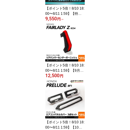
【ポイント5倍！8/10 18:
00〜8/11 1:59】【特許
9,550
申請済】三菱 トライトン
円
～
【型式：LC2T（年式：R
6.2〜）】用車載スマー
トフォンホルダー 車載ホ
ルダー 車載(ST)
【ポイント5倍！8/10 18:
00〜8/11 1:59】【9月末
12,500
入荷予定】日産 フェアレ
円
ディ Z【型式：RZ34（年
式：R4.4〜）】専用PA1
2（ナイロン12）製リア
バンパーセンターガーニ
ッシュ
【ポイント5倍！8/10 18:
00〜8/11 1:59】【10月