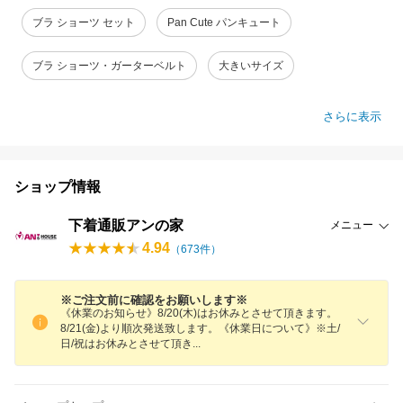
ブラ ショーツ セット
Pan Cute パンキュート
ブラ ショーツ・ガーターベルト
大きいサイズ
さらに表示
ショップ情報
下着通販アンの家
メニュー
4.94
（
673
件）
※ご注文前に確認をお願いします※
《休業のお知らせ》8/20(木)はお休みとさせて頂きます。
8/21(金)より順次発送致します。《休業日について》※土/
日/祝はお休みとさせて頂
き