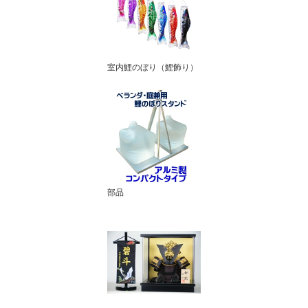
室内鯉のぼり（鯉飾り）
部品