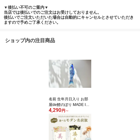
▼後払い不可のご案内▼
当店では後払いでのご注文はお受けしておりません。
後払いでご注文いただいた場合は自動的にキャンセルとさせていただき
ますので予めご了承ください。
ショップ内の注目商品
名前 生年月日入り お部
屋de鯉のぼり MADE IN J
4,290
APAN ロイヤル錦 単色単
円
～
品 鯉サイズ50cm 名前旗
鯉飾りガーランド 室内用
こいのぼり つるし飾り
吊るし 屋内 天上 壁掛け
吊り下げ 五月人形 男の