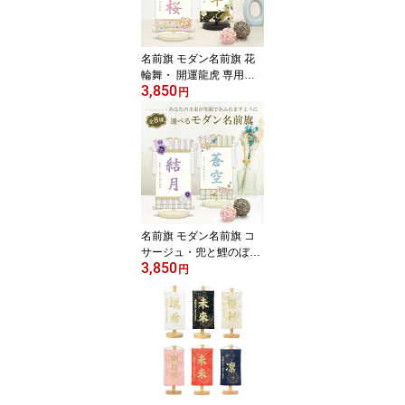
子 端午の節句
名前旗 モダン名前旗 花
輪舞・ 開運龍虎 専用飾
3,850
りスタンド付 飾り房付
円
節句 掛け軸 名前 命名 掛
軸 ひな人形 雛人形 女の
子 五月人形 男の子
名前旗 モダン名前旗 コ
サージュ・兜と鯉のぼり
3,850
専用飾りスタンド付 飾り
円
房付 節句 掛け軸 名前 命
名 掛軸 ひな人形 雛人形
女の子 五月人形 男の子