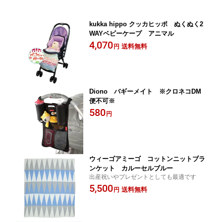
kukka hippo クッカヒッポ ぬくぬく2
WAYベビーケープ アニマル
4,070
送料無料
円
Diono バギーメイト ※クロネコDM
便不可※
580
円
ウィーゴアミーゴ コットンニットブラ
ンケット カルーセルブルー
出産祝いやプレゼントとしても最適です
5,500
送料無料
円