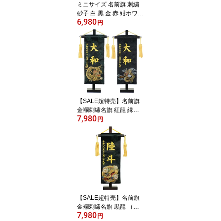
ミニサイズ 名前旗 刺繍
砂子 白 黒 金 赤 紺ホワイ
6,980
ト ブラック ゴールド ピ
円
ンク レッド ネイビーコ
ンパクト 全長18cm 旗サ
イズ約13.5cm 雛人形 五
月人形 女の子 男の子
【SALE超特売】名前旗
金襴刺繍名旗 紅龍 縁龍
7,980
（特小）旗サイズ約23c
円
m 全長28.5cm 【五月人
形】【男の子】【節句】
【刺繡】
【SALE超特売】名前旗
金襴刺繍名旗 黒龍 （特
7,980
小）旗サイズ約23cm 全
円