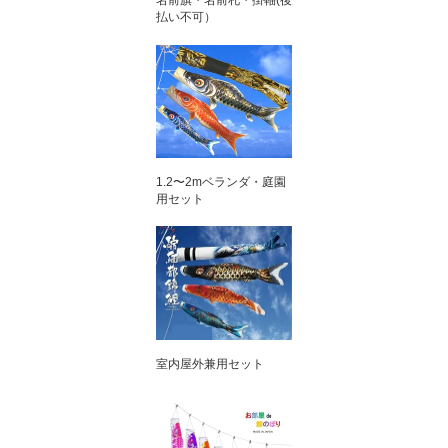
名前旗・名前札・掛軸(後
払い不可）
1.2〜2mベランダ・庭園
用セット
室内屋外兼用セット