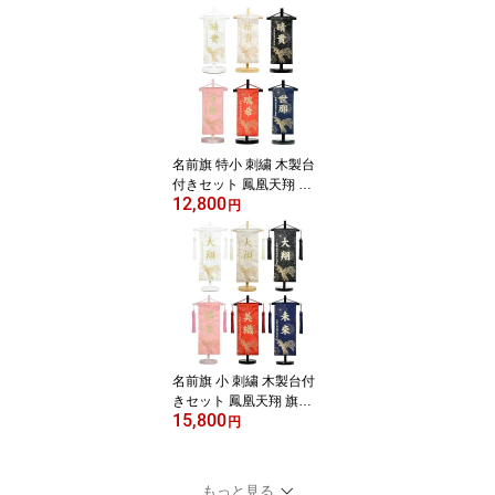
長28.5cm 【五月人形】
【男の子】【節句】【刺
繡】
名前旗 特小 刺繍 木製台
付きセット 鳳凰天翔 旗
12,800
サイズ20cm 五月人形 男
円
の子 雛人形 ひな人形 女
の子 ミニ コンパクト
名前旗 小 刺繍 木製台付
きセット 鳳凰天翔 旗サ
15,800
イズ29cm 五月人形 男の
円
子 雛人形 ひな人形 女の
子 コンパクト
もっと見る