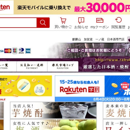
買い物かご
お知らせ
myクーポン
閲覧履歴
麒麟山 加賀鳶 一ノ蔵 日本酒専門店