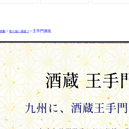
>
> 王手門酒造
焼酎
取り扱い酒造 2