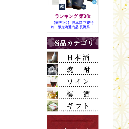
奥焚火山崎醸
越乃景虎
かたふね
雪の茅舎
どぶろく
加賀鳶
麒麟山
一ノ蔵
天狗舞
久保田
朝日山
手取川
羅生門
神の井
想天坊
三千盛
天の戸
高千代
鮎正宗
五郎八
黒帯
大七
男山
道灌
菊姫
北翔
刈穂
神杉
北雪
蓬莱
甕覗
福寿
京屋酒造 河童の誘い水
京屋酒造 甕雫
魔女の贈り物
オガタマ酒造
白玉の露
白金酒造
本坊酒造
神川酒造
由羅王
三岳
朝日
送料無料ワインセット
ボジョレーヌーヴォー
スパークリングワイン
イアリア トスカーナ
ワインランキング
エッチングワイン
スペインワイン
単品ワイン
シャンパン
神の雫掲載
白ワイン
梅酒3本セット
麒麟山 梅酒
角玉梅酒
加賀梅酒
天狗舞
白老梅
贈答品の包装について
セット
化粧箱