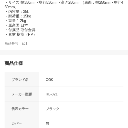
・サイズ 幅350mm×奥行530mm×高さ250mm（底面：幅250mm×奥行4
50mm）
・内容量：35L
・耐荷重：15kg
・重量 1.2kg
・原産国 日本
・付属品 取付金具
・素材 樹脂（PP）
商品番号：ac1
商品仕様
ブランド名
OGK
メーカー型番
RB-021
代表カラー
ブラック
カバー
無