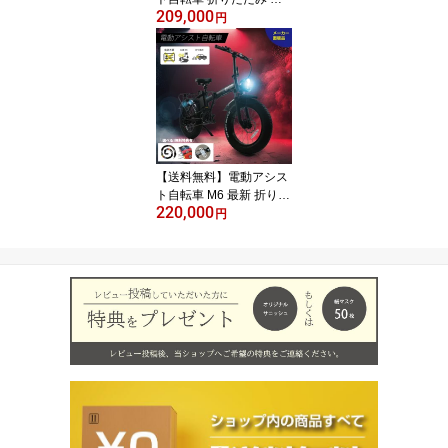
209,000
ァットバイク ファットタ
円
イヤ バイクみたいな SHI
MANO 公道走行 ブラッ
ク 48V パワフル 20イン
チ 7段変速 おしゃれ スポ
ーツ アウトドア キャン
プ サスペンション 男性 1
年保証 パパ 販売終了 重
量感 車載 通勤 かっこい
【送料無料】電動アシス
い
ト自転車 M6 最新 折りた
220,000
たみ ファットバイク フ
円
ァットタイヤ バイクみた
いな ビッグライト SHIM
ANO 公道走行 ブラック
48V パワフル 20インチ 7
段変速 おしゃれ スポー
ツ アウトドア キャンプ
サスペンション 男性 1年
保証 パパ 車載 通勤 存在
感