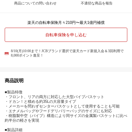
商品についての問い合わせ
不適切な商品を報告
楽天の自転車保険月々210円〜最大1億円補償
自転車保険を申し込む
8/10(月)10:00まで！JCBブランド選択で楽天カード新規入会＆3回利用で
8,000ポイント進呈！
商品説明
■製品特徴
・フロント、リアの両方に対応した大型パイプバスケット
・ドカン！と積める約35Lの大容量タイプ
・メーカーを問わずセンターバスケットとして使用することも可能
・エナメルバッグやフードデリバリーバッグのサイズにも対応
・樹脂製中空（パイプ）構造により同サイズの金属製バスケットに比べ
約半分の軽さを実現
■製品詳細