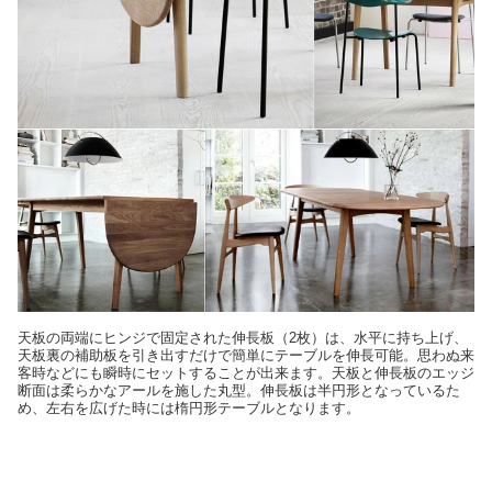
天板の両端にヒンジで固定された伸長板（2枚）は、水平に持ち上げ、
天板裏の補助板を引き出すだけで簡単にテーブルを伸長可能。思わぬ来
客時などにも瞬時にセットすることが出来ます。天板と伸長板のエッジ
断面は柔らかなアールを施した丸型。伸長板は半円形となっているた
め、左右を広げた時には楕円形テーブルとなります。