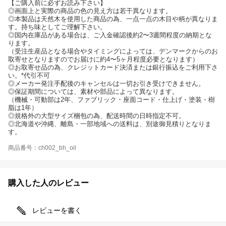
【ご購入前に必ずお読み下さい】
◎画面上と実際の商品の色の見え方は若干異なります。
◎本製品は天然木を使用した商品の為、一点一点の木目や柄が異なりま
す。持ち味としてご理解下さい。
◎国内在庫品がある場合は、ご入金確認後約2〜3週間程度の納期とな
ります。
（受注生産品となる場合やタイミングによっては、デンマークからのお
取寄せとなりますのでお届けに約4〜5ヶ月程度必要となります）
◎お取寄せ品の為、クレジットカード決済または銀行振込をご利用下さ
い。*代引不可
◎メーカー発注手配後のキャンセルは一切お引き受けできません。
◎保証期間については、素材や部品によって異なります。
（機械・可動部は2年、ファブリック・座面コード・仕上げ・塗装・樹
脂は1年）
◎規格外の大型サイズ梱包の為、配送時間の日時指定不可。
◎北海道や沖縄、離島・一部地域への送料は、別途御見積りとなりま
す。
商品番号：ch002_bh_oil
購入した人のレビュー
レビューを書く