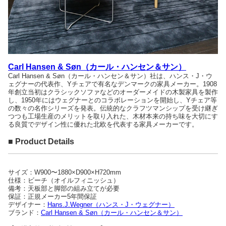
Carl Hansen & Søn（カール・ハンセン＆サン）
Carl Hansen & Søn（カール・ハンセン＆サン）社は、ハンス・J・ウ
ェグナーの代表作、Yチェアで有名なデンマークの家具メーカー。1908
年創立当初はクラシックソファなどのオーダーメイドの木製家具を製作
し、1950年にはウェグナーとのコラボレーションを開始し、Yチェア等
の数々の名作シリーズを発表。伝統的なクラフツマンシップを受け継ぎ
つつも工場生産のメリットを取り入れた、木材本来の持ち味を大切にす
る良質でデザイン性に優れた北欧を代表する家具メーカーです。
■ Product Details
サイズ：W900〜1880×D900×H720mm
仕様：ビーチ（オイルフィニッシュ）
備考：天板部と脚部の組み立てが必要
保証：正規メーカー5年間保証
デザイナー：
Hans.J.Wegner（ハンス・J・ウェグナー）
ブランド：
Carl Hansen & Søn（カール・ハンセン＆サン）