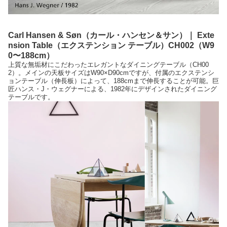
Carl Hansen & Søn（カール・ハンセン＆サン）｜ Exte
nsion Table（エクステンション テーブル）CH002（W9
0〜188cm）
上質な無垢材にこだわったエレガントなダイニングテーブル（CH00
2）。メインの天板サイズはW90×D90cmですが、付属のエクステンシ
ョンテーブル（伸長板）によって、188cmまで伸長することが可能。巨
匠ハンス・J・ウェグナーによる、1982年にデザインされたダイニング
テーブルです。