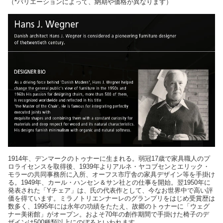
（*バリエーションによって、納期や価格が異なります）
1914年、デンマークのトゥナーに生まれる。弱冠17歳で家具職人のプ
ロライセンスを取得後、1939年よりアルネ・ヤコブセンとエリック・
モラーの共同事務所に入所、オーフス市庁舎の家具デザイン等を手掛け
る。1949年、カール・ハンセン＆サン社との仕事を開始。翌1950年に
発表された「Yチェア」は、氏の代表作として、今なお世界中で高い評
価を得ています。ミラノトリエンナーレのグランプリをはじめ受賞歴は
数多く、1995年には永年の功績をたたえ、故郷のトゥナーに「ウェグ
ナー美術館」がオープン。およそ70年の創作期間で手掛けた椅子のデ
ザインは500種類以上にのぼるといわれます。