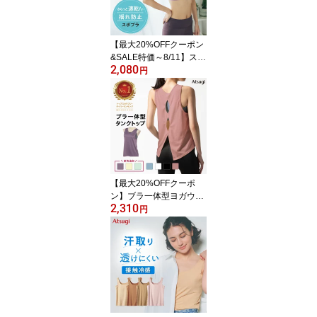
【最大20%OFFクーポン
&SALE特価～8/11】スポ
2,080
ーツブラ 揺れない 大き
円
いサイズ 高校生 ハイサ
ポート かわいい スポブ
ラ ジュニアブラ ノンワ
イヤーブラ ブラジャー
アツギ メッシュ ヨガ 速
乾 カップ付 レディース
インナー トップス スポ
ーツブラジャー N97800
【最大20%OFFクーポ
ブランド
ン】ブラ一体型ヨガウェ
2,310
ア レディース ブラトッ
円
プ トップス 体型カバー
タンクトップ スポーツウ
ェア ホットヨガ ピラテ
ィス ジム ヨガ キャミソ
ール アツギ クリアビュ
ーティアクティブ 47043
RS スポーツブラ スポブ
ラ