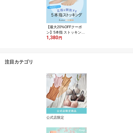
履き 一枚ばき 大きいサ
イズ 夏用 ヒップアップ
下腹 補正 お尻 お腹押さ
え インナー 下着 骨盤ベ
ルト 産後 涼しい アツギ
【最大20%OFFクーポ
N88000
ン】5本指 ストッキング
1,380
指 五本指 吸汗加工 制菌
円
加工 光触媒消臭加工 ス
トッキング 快適 ベージ
ュ 肌色 足指 解放 蒸れな
い 婦人 女性 レディース
注目カテゴリ
学生 ブランド ビジネス
オフィス 仕事 通勤 通学
普段使い ムレない アツ
ギ NP1400
公式店限定