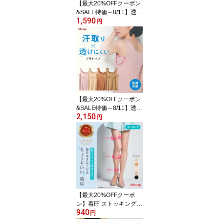
【最大20%OFFクーポン
&SALE特価～8/11】透け
1,590
にくいインナー 汗取りタ
円
ンクトップ カップなし
レディース 脇汗パッド
接触冷感 吸汗速乾 暑さ
対策 汗対策 透け対策 ブ
ラ紐隠し ゆらぎ対策 夏
小さいサイズ 大きいサイ
ズ ブルべ イエベ わき汗
キャミソール アツギ N4
【最大20%OFFクーポン
7000R
&SALE特価～8/11】透け
2,150
にくいインナー カップ付
円
き タンクトップ レディ
ース 汗取りインナー ブ
ラトップ 接触冷感 吸汗
速乾 暑さ対策 汗対策 わ
き汗パッド パーソナルカ
ラー 春 夏 小さいサイズ
大きいサイズ 涼しい 脇
汗 キャミソール N47001
【最大20%OFFクーポ
R アツギ
ン】着圧 ストッキング
940
アツギ NP1100 つま先補
円