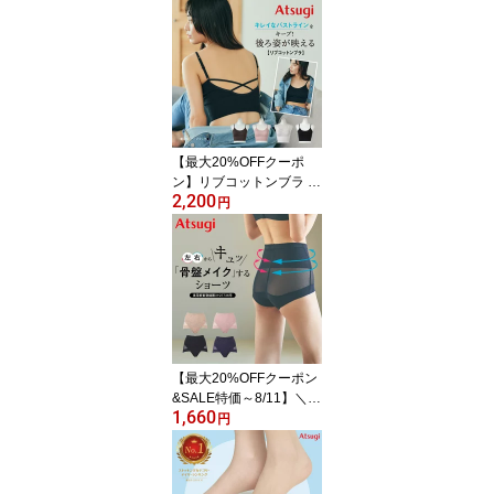
強 ダイヤマチ UV対策成
分配合 吸汗加工 制菌加
工 光触媒消臭加工 静電
気防止加工 ブラック 黒
ベージュ 肌色
【最大20%OFFクーポ
ン】リブコットンブラ ノ
2,200
ンワイヤー レディース
円
バッククロス ブラトップ
オープンバック ヨガ ピ
ラティス ジム ヨガウェ
ア キャミソール 綿混 カ
ップ付き 背中あき イン
ナー 背中見せ ブラキャ
ミ ブラジャー N97803
アツギ
【最大20%OFFクーポン
&SALE特価～8/11】＼楽
1,660
天1位受賞／ガードル ガ
円
ードルショーツ 骨盤ガー
ドル レディース 骨盤サ
ポート ぽっこりお腹 1枚