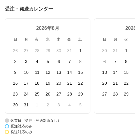
受注・発送カレンダー
2026年8月
20
日
月
火
水
木
金
土
日
月
火
26
27
28
29
30
31
1
30
31
1
2
3
4
5
6
7
8
6
7
8
9
10
11
12
13
14
15
13
14
15
16
17
18
19
20
21
22
20
21
22
23
24
25
26
27
28
29
27
28
29
30
31
1
2
3
4
5
休業日（受注・発送対応なし）
受注対応のみ
発送対応のみ