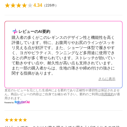
4.34
（
226
件）
レビューのAI要約
購入者の多くがこのレギンスのデザイン性と機能性を高く
評価しています。特に、お腹周りやお尻のラインがスッキ
リ見える点が好評です。また、ショーツ一体型で履きやす
く、ヨガやピラティス、ランニングなど多用途に使用でき
るとの声が多く寄せられています。ストレッチが効いてい
て動きやすい点や、耐久性が高い点も支持されています。
また一部の購入者からは、生地の薄さや締め付けの強さに
関する指摘があります。
さらに表示
直近のレビューを元にした生成AIによる要約であり正確性や適切性は保証されませ
ん。商品レビューの内容はご自身でお確かめ下さい。要約のご利用は
利用規約
が適
用されます。