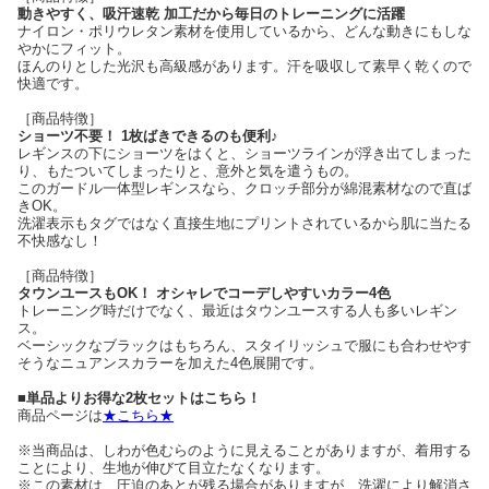
動きやすく、吸汗速乾 加工だから毎日のトレーニングに活躍
ナイロン・ポリウレタン素材を使用しているから、どんな動きにもしな
やかにフィット。
ほんのりとした光沢も高級感があります。汗を吸収して素早く乾くので
快適です。
［商品特徴］
ショーツ不要！ 1枚ばきできるのも便利♪
レギンスの下にショーツをはくと、ショーツラインが浮き出てしまった
り、もたついてしまったりと、意外と気を遣うもの。
このガードル一体型レギンスなら、クロッチ部分が綿混素材なので直ば
きOK。
洗濯表示もタグではなく直接生地にプリントされているから肌に当たる
不快感なし！
［商品特徴］
タウンユースもOK！ オシャレでコーデしやすいカラー4色
トレーニング時だけでなく、最近はタウンユースする人も多いレギン
ス。
ベーシックなブラックはもちろん、スタイリッシュで服にも合わせやす
そうなニュアンスカラーを加えた4色展開です。
■単品よりお得な2枚セットはこちら！
商品ページは
★こちら★
※当商品は、しわが色むらのように見えることがありますが、着用する
ことにより、生地が伸びて目立たなくなります。
※この素材は、圧迫のあとが残る場合がありますが、洗濯により解消さ