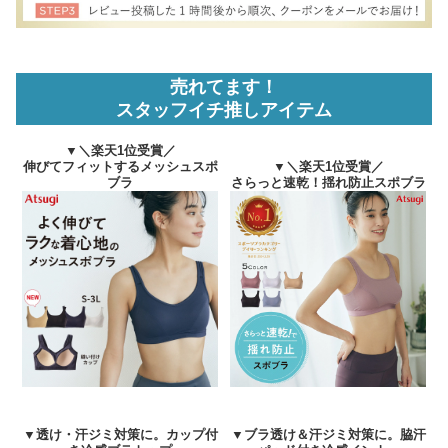
売れてます！
スタッフイチ推しアイテム
▼＼楽天1位受賞／
伸びてフィットするメッシュスポ
▼＼楽天1位受賞／
ブラ
さらっと速乾！揺れ防止スポブラ
▼透け・汗ジミ対策に。カップ付
▼ブラ透け＆汗ジミ対策に。脇汗