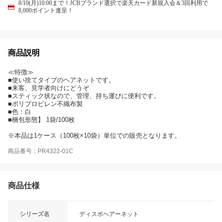
8/10(月)10:00まで！JCBブランド選択で楽天カード新規入会＆3回利用で
8,000ポイント進呈！
商品説明
≪特徴≫
■使い捨てタイプのヘアネットです。
■来客、見学者向けにどうぞ
■スティック状なので、管理、持ち運びに便利です。
■ポリプロピレン不織布製
■色：白
■梱包形態】 1袋/100枚
※本品は1ケース（100枚×10袋）単位での販売となります。
商品番号：PR4322-01C
商品仕様
シリーズ名
ディスポヘアーネット