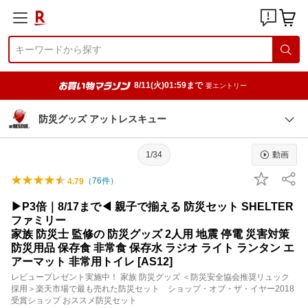
8/11(火)01:59まで
要エントリー
防災グッズ アットレスキュー
1/34
動画
（
76
件）
4.79
▶P3倍｜8/17まで◀ 親子で揃える 防災セット SHELTER
ファミリー
家族 防災士 監修の 防災グッズ 2人用 地震 停電 災害対策
防災用品 保存食 非常食 保存水 ラジオ ライト ランタン エ
アーマット 非常用トイレ [AS12]
レビュープレゼント実施中！ 家族 防災グッズ ＜防災安全協会推奨リュック
採用＞楽天市場で最も売れた防災セット ショップ・オブ・ザ・イヤー2018
受賞ショップ おススメ防災セット