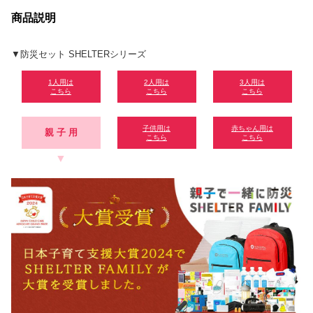
商品説明
▼防災セット SHELTERシリーズ
1人用は
2人用は
3人用は
こちら
こちら
こちら
子供用は
赤ちゃん用は
親 子 用
こちら
こちら
▼