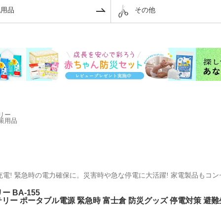
リー
策用品
電! 緊急時の電力確保に。災害時や急な停電に大活躍! 家電製品もコ
 BA-155
ッテリー ポータブル電源 緊急時 富士倉 防災グッズ 停電対策 