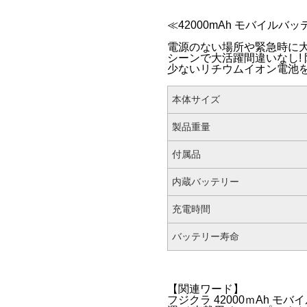
≪42000mAh モバイルバ
電源のない場所や緊急時に
シーンで大活躍間違いなし!
少ないリチウムイオン電池
本体サイズ
製品重量
付属品
内蔵バッテリー
充電時間
バッテリー寿命
【関連ワード】
フジクラ 42000ｍAh モ