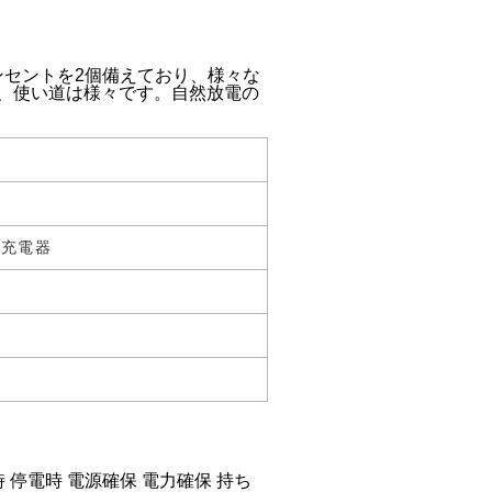
セントを2個備えており、様々な
ど、使い道は様々です。自然放電の
用充電器
時 停電時 電源確保 電力確保 持ち