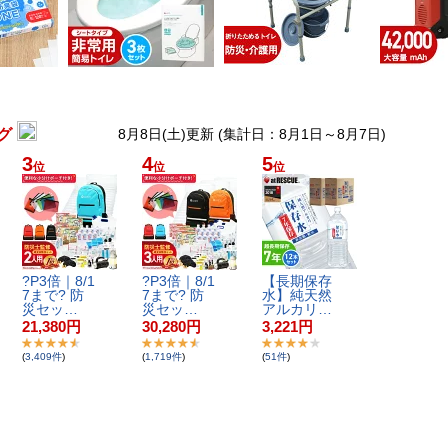
グ
8月8日(土)更新 (集計日：8月1日～8月7日)
3
4
5
位
位
位
?​P​3​倍​｜​8​/​1​
?​P​3​倍​｜​8​/​1​
【​長​期​保​存​
7​ま​で​?​ ​防​
7​ま​で​?​ ​防​
水​】​純​天​然​
災​セ​ッ​…
災​セ​ッ​…
ア​ル​カ​リ​…
21,380
円
30,280
円
3,221
円
(
3,409
件
)
(
1,719
件
)
(
51
件
)