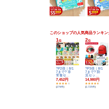
このショップの人気商品ランキン
1
2
位
位
?​P​2​倍​｜​8​/​1​
?​P​3​倍​｜​8​/​1​
7​ま​で​?​ ​非​
7​ま​で​?​ ​防​
常​食​セ​…
災​セ​ッ​…
7,452
円
14,980
円
(
279
件
)
(
2,725
件
)