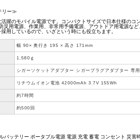
ッテリー≫
大活躍のモバイル電源です。コンパクトサイズで日本仕様のコン
 防災用電源、作業用、非常用予備電源、アウトドア用電源な
を採用しているので、いざという時にも役立ちます。
幅 90× 奥行き 195 × 高さ 171mm
1,580ｇ
シガーソケットアダプター シガープラグアダプター 専
リチウムイオン電池 42000mAh 3.7V 155Wh
約7時間
約500回
バイルバッテリー ポータブル電源 電源 充電 蓄電 コンセント 災害