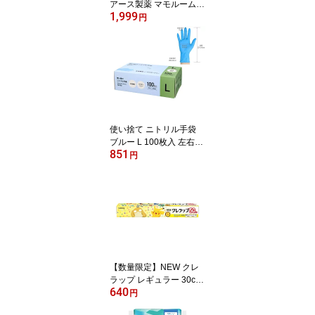
アース製薬 マモルーム
1,999
蚊に効く 吊るだけプレー
円
ト ベランダ用 + 玄関用 9
ヵ月用 ペアパック
使い捨て ニトリル手袋
ブルー L 100枚入 左右兼
851
用 パウダーフリー 青 粉
円
なし 明石通商
【数量限定】NEW クレ
ラップ レギュラー 30cm
640
×50m 食品用ラップ ポケ
円
モンパッケージ クレハ