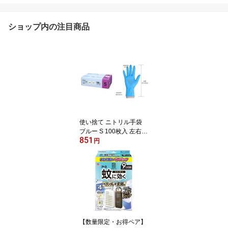
ショップ内の注目商品
使い捨て ニトリル手袋
ブルー S 100枚入 左右兼
851
用 パウダーフリー 青 粉
円
なし 明石通商
【数量限定・お得ペア】