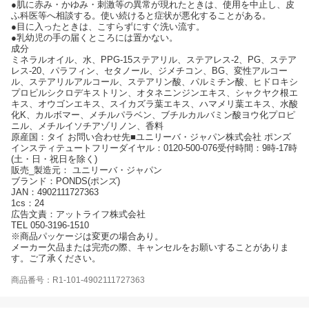
●肌に赤み・かゆみ・刺激等の異常が現れたときは、使用を中止し、皮
ふ科医等へ相談する。使い続けると症状が悪化することがある。
●目に入ったときは、こすらずにすぐ洗い流す。
●乳幼児の手の届くところには置かない。
成分
ミネラルオイル、水、PPG-15ステアリル、ステアレス-2、PG、ステア
レス-20、パラフィン、セタノール、ジメチコン、BG、変性アルコー
ル、ステアリルアルコール、ステアリン酸、パルミチン酸、ヒドロキシ
プロピルシクロデキストリン、オタネニンジンエキス、シャクヤク根エ
キス、オウゴンエキス、スイカズラ葉エキス、ハマメリ葉エキス、水酸
化K、カルボマー、メチルパラベン、ブチルカルバミン酸ヨウ化プロピ
ニル、メチルイソチアゾリノン、香料
原産国：タイ お問い合わせ先■ユニリーバ・ジャパン株式会社 ポンズ
インスティテュートフリーダイヤル：0120-500-076受付時間：9時-17時
(土・日・祝日を除く)
販売_製造元： ユニリーバ・ジャパン
ブランド：PONDS(ポンズ)
JAN：4902111727363
1cs：24
広告文責：アットライフ株式会社
TEL 050-3196-1510
※商品パッケージは変更の場合あり。
メーカー欠品または完売の際、キャンセルをお願いすることがありま
す。ご了承ください。
商品番号：R1-101-4902111727363