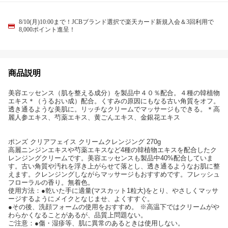
8/10(月)10:00まで！JCBブランド選択で楽天カード新規入会＆3回利用で
8,000ポイント進呈！
商品説明
美容エッセンス（肌を整える成分）を製品中４０％配合。４種の韓植物
エキス＊（うるおい成）配合。くすみの原因にもなる古い角質をオフ。
透き通るような美肌に。リッチなクリームでマッサージもできる。＊高
麗人参エキス、芍薬エキス、黄ごんエキス、金銀花エキス
ポンズ クリアフェイス クリームクレンジング 270g
高麗ニンジンエキスや芍薬エキスなど4種の韓植物エキスを配合したク
レンジングクリームです。美容エッセンスも製品中40%配合していま
す。古い角質や汚れを浮き上がらせて落とし、透き通るようなお肌に整
えます。クレンジングしながらマッサージもおすすめです。フレッシュ
フローラルの香り。無着色。
使用方法：●乾いた手に適量(マスカット1粒大)をとり、やさしくマッサ
ージするようにメイクとなじませ、よくすすぐ。
●その後、洗顔フォームの使用をおすすめ。 ※高温下ではクリームがや
わらかくなることがあるが、品質上問題ない。
ご注意：●傷・湿疹等、肌に異常のあるときは使用しない。