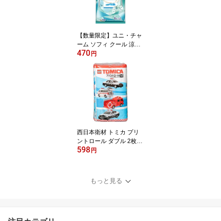
【数量限定】ユニ・チャ
ーム ソフィ クール 涼感
470
デリケートウェットシー
円
ト 16枚（8枚入×2） ト
イレに流せる ウェットシ
ート クーリングミントの
香り
西日本衛材 トミカ プリ
ントロール ダブル 2枚重
598
ね 25m ×12ロール （ ト
円
イレットペーパー12RW
）（4902144273752）
※全8種類の柄がランダ
もっと見る
ム