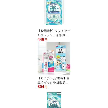
【数量限定】ソフィ クー
ルフレッシュ 涼感 おり
448
ものシート 50コ入 ユ
円
ニ・チャーム
【ちいかわとお掃除】花
王 クイックル 洗面ボウ
804
ルクリーナー 本体 100ml
円
+ レック 激落ちくん ちい
かわ キャラクターズ メ
ラミンスポンジ 使い捨て
クリーナー