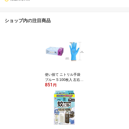
ショップ内の注目商品
使い捨て ニトリル手袋
ブルー S 100枚入 左右兼
851
用 パウダーフリー 青 粉
円
なし 明石通商