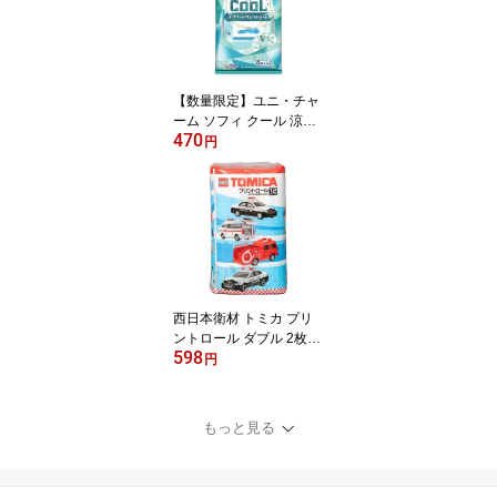
クリーナー
【数量限定】ユニ・チャ
ーム ソフィ クール 涼感
470
デリケートウェットシー
円
ト 16枚（8枚入×2） ト
イレに流せる ウェットシ
ート クーリングミントの
香り
西日本衛材 トミカ プリ
ントロール ダブル 2枚重
598
ね 25m ×12ロール （ ト
円
イレットペーパー12RW
）（4902144273752）
※全8種類の柄がランダ
もっと見る
ム