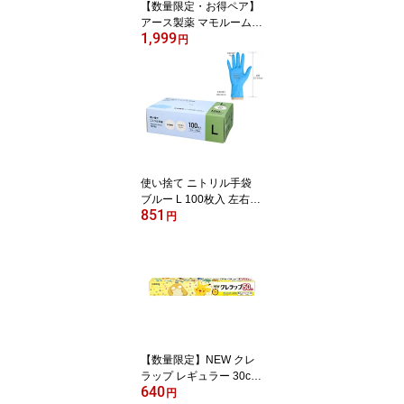
【数量限定・お得ペア】
アース製薬 マモルーム
1,999
蚊に効く 吊るだけプレー
円
ト ベランダ用 + 玄関用 9
ヵ月用 ペアパック
使い捨て ニトリル手袋
ブルー L 100枚入 左右兼
851
用 パウダーフリー 青 粉
円
なし 明石通商
【数量限定】NEW クレ
ラップ レギュラー 30cm
640
×50m 食品用ラップ ポケ
円