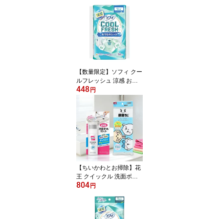
モンパッケージ クレハ
【数量限定】ソフィ クー
ルフレッシュ 涼感 おり
448
ものシート 50コ入 ユ
円
ニ・チャーム
【ちいかわとお掃除】花
王 クイックル 洗面ボウ
804
ルクリーナー 本体 100ml
円
+ レック 激落ちくん ちい
かわ キャラクターズ メ
ラミンスポンジ 使い捨て