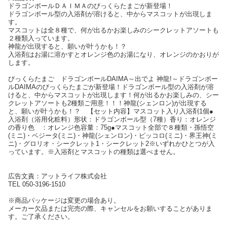
ドラゴンボールＤＡＩＭＡのびっくらたまごが新登場！
ドラゴンボール型の入浴剤が溶けると、中からマスコットが出現しま
す。
マスコットは全８種で、何が出るかお楽しみのシークレットアソートも
２種類入っています。
神龍が出現すると、願いが叶うかも！？
入浴剤はお湯に溶かすとオレンジ色のお湯になり、オレンジのかおりが
します。
びっくらたまご ドラゴンボールDAIMA～出でよ 神龍!～ドラゴンボー
ルDAIMAのびっくらたまごが新登場！ドラゴンボール型の入浴剤が溶
けると、中からマスコットが出現します！何が出るかお楽しみの、シー
クレットアソートも2種類ご用意！！！神龍(シェンロン)が出現する
と、願いが叶うかも！？ 【セット内容】マスコット入り入浴剤1個●
入浴剤（浴用化粧料）形状：ドラゴンボール型（7種）香り：オレンジ
の香り色 ：オレンジ色容量：75g●マスコット全部で８種類・孫悟空
(ミニ)・ベジータ(ミニ)・神龍(シェンロン)・ピッコロ(ミニ)・界王神(ミ
ニ)・グロリオ・シークレット1・シークレット2※いずれかひとつが入
っています。※入浴剤とマスコットの種類は選べません。
広告文責：アットライフ株式会社
TEL 050-3196-1510
※商品パッケージは変更の場合あり。
メーカー欠品または完売の際、キャンセルをお願いすることがありま
す。ご了承ください。