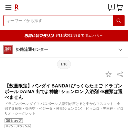
8/11(火)01:59まで
要エントリー
姫路流通センター
1/10
【数量限定】バンダイ BANDAI びっくらたまご ドラゴン
ボール DAIMA 出でよ神龍! シェンロン 入浴剤 ※種類は選
べません
ドラゴンボール ダイマ バスボール 入浴剤が溶けると中からマスコット 全
部で８種類・孫悟空・ベジータ・神龍(シェンロン)・ピッコロ・界王神・グロ
リオ・シークレット