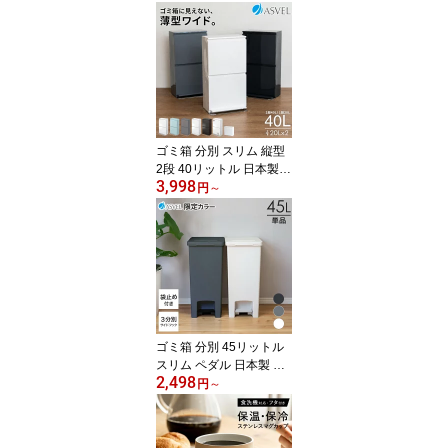
5cm 湯おけ セット おし
ゃれ 高め 洗いやすい 高
級感 通気性 母の日 父の
日 カビが生えにくい 清
潔 ホテルライク 透明 【
アスベル レリッシュ AS
VEL RELISH 35cm 湯桶
セット 】
ゴミ箱 分別 スリム 縦型
2段 40リットル 日本製
3,998
おしゃれ キッチン 収納
円
～
ボックス ふた付き 省ス
ペース 2分別 大容量 ワゴ
ン ダストボックス リビ
ング ごみ箱 ペダル式 ペ
ダル タオルラック フラ
ップ式 前開き 薄型 ワイ
ド アスベル ASVEL
ゴミ箱 分別 45リットル
スリム ペダル 日本製 お
2,498
しゃれ キッチン ふた付
円
～
き 縦型 大容量 ワゴン 45
l ダストボックス リビン
グ ごみ箱 グレー ブラッ