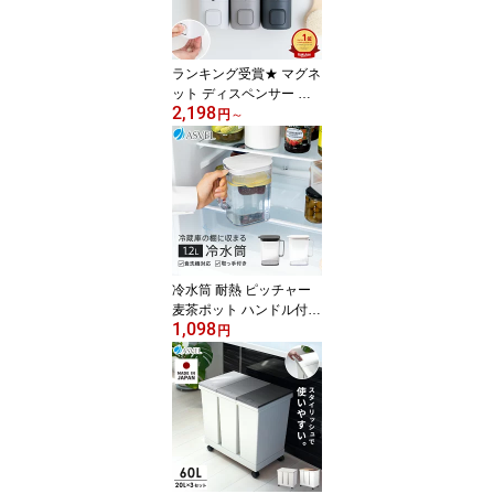
ランキング受賞★ マグネ
ット ディスペンサー 下
2,198
から出る 磁石 壁掛け 浮
円
～
かせる収納 シャンプーボ
トル 詰め替えボトル 最
後まで使える おしゃれ
容器 シャンプー ボディ
ーソープ トリートメント
お風呂 浴室 【 アスベル
ASVEL BP550 550ml 単
品 2本セット 3本セット
冷水筒 耐熱 ピッチャー
】
麦茶ポット ハンドル付き
1,098
冷蔵庫 棚 収納 1.2L 洗い
円
やすい プラスチック お
しゃれ かわいい シンプ
ル お茶ポット 水差し 食
洗機対応 ウォーターピッ
チャー お茶入れ コンパ
クト 広口 水出し 新生活
【 アスベル 棚に収まる
冷水筒 SP121 】