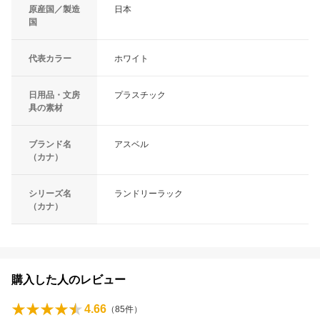
原産国／製造
日本
国
代表カラー
ホワイト
日用品・文房
プラスチック
具の素材
ブランド名
アスベル
（カナ）
シリーズ名
ランドリーラック
（カナ）
購入した人のレビュー
4.66
（
85
件）