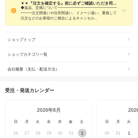
▼▼『注文を確定する』前に必ずご確認いただき同意の上、ご注文ください▼▼
◆返品、交換について━━━━━━━━━━━━━━━━
━━━注文間違いや住所間違い、イメージ違い、重複して
注文などのお客様のご都合によるキャンセ
ル
ショップトップ
ショップカテゴリ一覧
会社概要（支払・配送方法）
受注・発送カレンダー
2026年8月
20
日
月
火
水
木
金
土
日
月
火
26
27
28
29
30
31
1
30
31
1