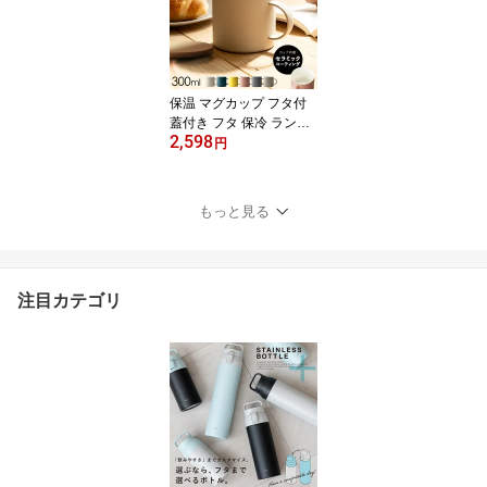
ク ホワイト シンプル ス
タイリッシュ 【 アスベ
ル エバン ASVEL EBAN
EC ペダル スリム 45L 2
個セット 】
保温 マグカップ フタ付
蓋付き フタ 保冷 ランキ
2,598
ング受賞 保温マグカップ
円
食洗機対応 マグ ステン
レス 真空断熱 アウトド
ア キャンプ 入園入学 新
もっと見る
生活 セラミック イエロ
ー ピンク ブルー ベージ
ュ ブラック アイボリー
グレー 【 アスベル ASV
注目カテゴリ
EL 保温 マグカップ F300
】