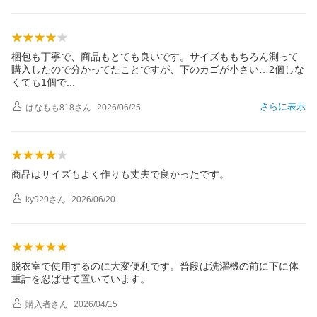
梱包も丁寧で、商品もとても良いです。サイズももちろん測って
購入したので分かってたことですが、下のカゴが小さい…2個しな
くても1個
で
さらに表示
はなもも818
さん
2026/06/25
商品はサイズもよく作りも丈夫で良かったです。
ky929
さん
2026/06/20
脱衣室で使用するのに大変便利です。普段は洗濯機の前に下に体
重計を忍ばせて置いています。
購入者
さん
2026/04/15