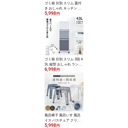
ゴミ箱 分別 スリム 蓋付
き おしゃれ キッチン ラ
5,998
ンキング受賞 ふた付き 3
円
分別 大容量 ワゴン キャ
スター ダストボックス
リビング プッシュ ごみ
箱 新生活 ボタン ワンタ
ッチ 資源ゴミ プラゴミ
ペットボトル キャスター
付き 【 アスベル ASVEL
横型 3分別 ワゴン 60L 】
ゴミ箱 分別 スリム 3段 4
3L 縦型 おしゃれ ランキ
6,998
ング受賞 キッチン ふた
円
付き 3分別 大容量 ワゴン
キャスター ダストボック
ス リビング ごみ箱 タオ
ルラック 収納ラック 洗
面所 脱衣所 隙間収納 フ
ラップ 【 アスベル ASV
EL 資源 ゴミ 分別 ワゴン
3段 ワイド 43.0L EC】
風呂椅子 風呂いす 風呂
イス バスチェア クリア
5,998
クリア素材 お風呂 椅子 3
円