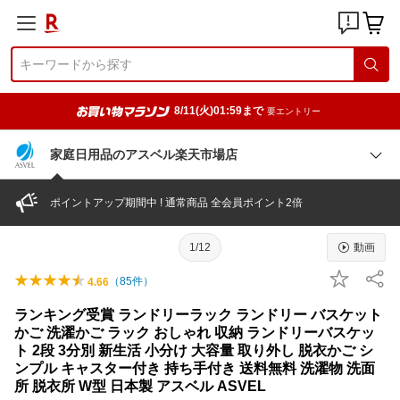
8/11(火)01:59まで
要エントリー
家庭日用品のアスベル楽天市場店
ポイントアップ期間中 ! 通常商品 全会員ポイント2倍
1/12
動画
（
85
件）
4.66
ランキング受賞 ランドリーラック ランドリー バスケット
かご 洗濯かご ラック おしゃれ 収納 ランドリーバスケッ
ト 2段 3分別 新生活 小分け 大容量 取り外し 脱衣かご シ
ンプル キャスター付き 持ち手付き 送料無料 洗濯物 洗面
所 脱衣所 W型 日本製 アスベル ASVEL