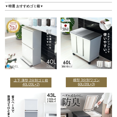
▼特選 おすすめゴミ箱▼
横型 3分別ワゴン
上下 薄型 2分別ゴミ箱
60L(20L×3)
40L(20L×2)