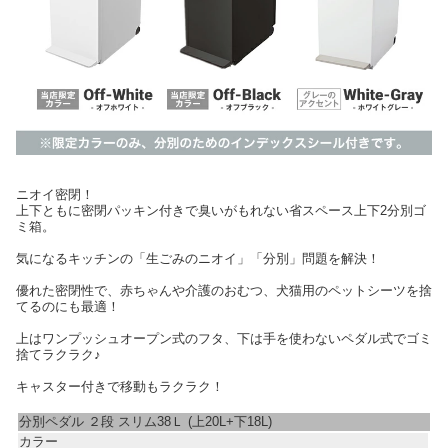
ニオイ密閉！
上下ともに密閉パッキン付きで臭いがもれない省スペース上下2分別ゴ
ミ箱。
気になるキッチンの「生ごみのニオイ」「分別」問題を解決！
優れた密閉性で、赤ちゃんや介護のおむつ、犬猫用のペットシーツを捨
てるのにも最適！
上はワンプッシュオープン式のフタ、下は手を使わないペダル式でゴミ
捨てラクラク♪
キャスター付きで移動もラクラク！
分別ペダル ２段 スリム38Ｌ (上20L+下18L)
カラー