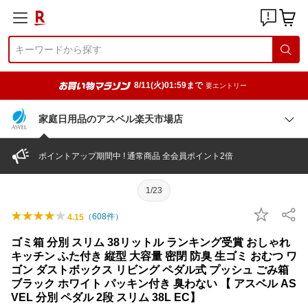
8/11(火)01:59まで
要エントリー
家庭日用品のアスベル楽天市場店
ポイントアップ期間中 ! 通常商品 全会員ポイント2倍
1/23
（
608
件）
4.15
ゴミ箱 分別 スリム 38リットル ランキング受賞 おしゃれ
キッチン ふた付き 縦型 大容量 密閉 防臭 生ゴミ おむつ ワ
ゴン ダストボックス リビング ペダル式 プッシュ ごみ箱
ブラック ホワイト パッキン付き 臭わない 【 アスベル AS
VEL 分別 ペダル 2段 スリム 38L EC】