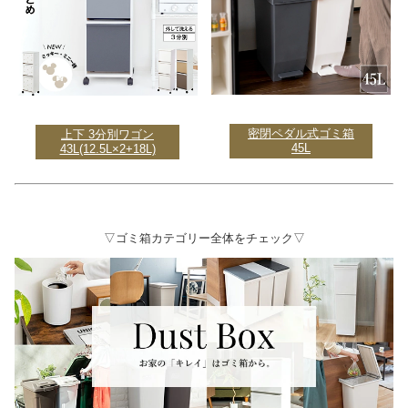
密閉ペダル式ゴミ箱
上下 3分別ワゴン
45L
43L(12.5L×2+18L)
▽ゴミ箱カテゴリー全体をチェック▽