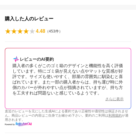
購入した人のレビュー
4.48
（
453
件）
レビューのAI要約
購入者の多くがこのゴミ箱のデザインと機能性を高く評価
しています。特にゴミ袋が見えない点やマットな質感が好
評です。サイズも使いやすく、部屋の雰囲気に馴染むと喜
ばれています。また一部の購入者からは、持ち運び時に外
側のカバーが外れやすい点が指摘されていますが、持ち方
を工夫すれば問題ないと感じているようです。
さらに表示
直近のレビューを元にした生成AIによる要約であり正確性や適切性は保証されませ
ん。商品レビューの内容はご自身でお確かめ下さい。要約のご利用は
利用規約
が適
用されます。