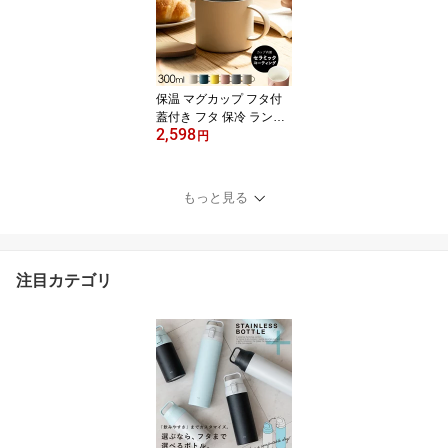
ク ホワイト シンプル ス
タイリッシュ 【 アスベ
ル エバン ASVEL EBAN
EC ペダル スリム 45L 2
個セット 】
保温 マグカップ フタ付
蓋付き フタ 保冷 ランキ
2,598
ング受賞 保温マグカップ
円
食洗機対応 マグ ステン
レス 真空断熱 アウトド
ア キャンプ 入園入学 新
もっと見る
生活 セラミック イエロ
ー ピンク ブルー ベージ
ュ ブラック アイボリー
グレー 【 アスベル ASV
注目カテゴリ
EL 保温 マグカップ F300
】