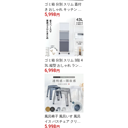
ゴミ箱 分別 スリム 蓋付
き おしゃれ キッチン ラ
5,998
ンキング受賞 ふた付き 3
円
分別 大容量 ワゴン キャ
スター ダストボックス
リビング プッシュ ごみ
箱 新生活 ボタン ワンタ
ッチ 資源ゴミ プラゴミ
ペットボトル キャスター
付き 【 アスベル ASVEL
横型 3分別 ワゴン 60L 】
ゴミ箱 分別 スリム 3段 4
3L 縦型 おしゃれ ランキ
6,998
ング受賞 キッチン ふた
円
付き 3分別 大容量 ワゴン
キャスター ダストボック
ス リビング ごみ箱 タオ
ルラック 収納ラック 洗
面所 脱衣所 隙間収納 フ
ラップ 【 アスベル ASV
EL 資源 ゴミ 分別 ワゴン
3段 ワイド 43.0L EC】
風呂椅子 風呂いす 風呂
イス バスチェア クリア
5,998
クリア素材 お風呂 椅子 3
円