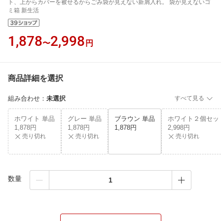
ト、上からカバーを被せるからごみ袋が見えない新屑入れ。 袋が見えないゴ
ミ箱 新生活
1,878
2,998
〜
円
商品詳細を選択
組み合わせ
：
未選択
すべて見る
ホワイト 単品
グレー 単品
ブラウン 単品
ホワイト２個セッ
1,878円
1,878円
1,878円
2,998円
売り切れ
売り切れ
売り切れ
数量