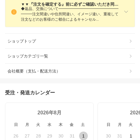
▼▼『注文を確定する』前に必ずご確認いただき同意の上、ご注文ください▼▼
◆返品、交換について━━━━━━━━━━━━━━━━
━━━注文間違いや住所間違い、イメージ違い、重複して
注文などのお客様のご都合によるキャンセ
ル
ショップトップ
ショップカテゴリ一覧
会社概要（支払・配送方法）
受注・発送カレンダー
2026年8月
20
日
月
火
水
木
金
土
日
月
火
26
27
28
29
30
31
1
30
31
1