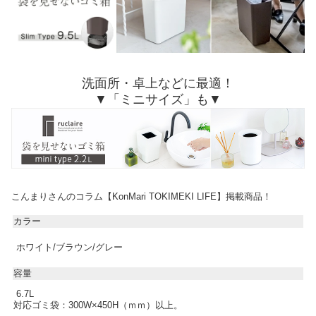
洗面所・卓上などに最適！
▼「ミニサイズ」も▼
こんまりさんのコラム【KonMari TOKIMEKI LIFE】掲載商品！
カラー
ホワイト/ブラウン/グレー
容量
6.7L
対応ゴミ袋：300W×450H（ｍｍ）以上。