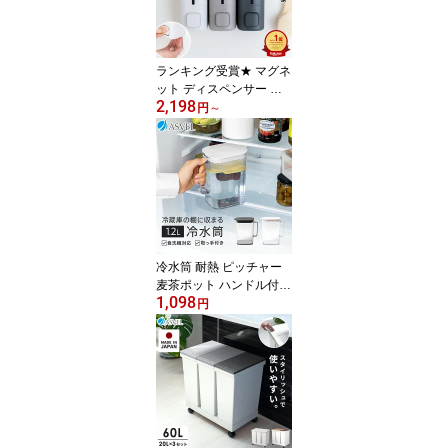
ランキング受賞★ マグネ
ット ディスペンサー 下
2,198
から出る 磁石 壁掛け 浮
円
～
かせる収納 シャンプーボ
トル 詰め替えボトル 最
後まで使える おしゃれ
容器 シャンプー ボディ
ーソープ トリートメント
お風呂 浴室 【 アスベル
ASVEL BP550 550ml 単
品 2本セット 3本セット
冷水筒 耐熱 ピッチャー
】
麦茶ポット ハンドル付き
1,098
冷蔵庫 棚 収納 1.2L 洗い
円
やすい プラスチック お
しゃれ かわいい シンプ
ル お茶ポット 水差し 食
洗機対応 ウォーターピッ
チャー お茶入れ コンパ
クト 広口 水出し 新生活
【 アスベル 棚に収まる
冷水筒 SP121 】