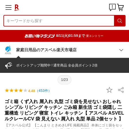
8/11(火)01:59まで
要エントリー
家庭日用品のアスベル楽天市場店
ポイントアップ期間中 ! 通常商品 全会員ポイント2倍
1/23
（
453
件）
4.48
ゴミ箱 くず入れ 屑入れ 丸型 ゴミ袋を見せない おしゃれ
シンプル リビング キッチン ごみ箱 新生活 ゴミ袋隠し 二
重構造 リビング 寝室 トイレ キッチン【 アスベル ASVEL
ルクレールCV 袋 見えない 屑入れ 丸型 単品 2個セット 】
【アスベル公式】 【こんまり ときめきLIFE 掲載商品】 本体にゴミ袋をセッ