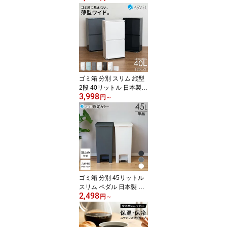
5cm 湯おけ セット おし
ゃれ 高め 洗いやすい 高
級感 通気性 母の日 父の
日 カビが生えにくい 清
潔 ホテルライク 透明 【
アスベル レリッシュ AS
VEL RELISH 35cm 湯桶
セット 】
ゴミ箱 分別 スリム 縦型
2段 40リットル 日本製
3,998
おしゃれ キッチン 収納
円
～
ボックス ふた付き 省ス
ペース 2分別 大容量 ワゴ
ン ダストボックス リビ
ング ごみ箱 ペダル式 ペ
ダル タオルラック フラ
ップ式 前開き 薄型 ワイ
ド アスベル ASVEL
ゴミ箱 分別 45リットル
スリム ペダル 日本製 お
2,498
しゃれ キッチン ふた付
円
～
き 縦型 大容量 ワゴン 45
l ダストボックス リビン
グ ごみ箱 グレー ブラッ