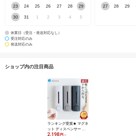
23
24
25
26
27
28
29
27
28
29
30
31
1
2
3
4
5
休業日（受注・発送対応なし）
受注対応のみ
発送対応のみ
ショップ内の注目商品
ランキング受賞★ マグネ
ット ディスペンサー 下
2,198
から出る 磁石 壁掛け 浮
円
～