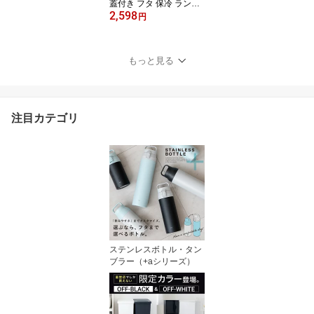
蓋付き フタ 保冷 ランキ
2,598
ング受賞 保温マグカップ
円
食洗機対応 マグ ステン
レス 真空断熱 アウトド
ア キャンプ 入園入学 新
もっと見る
生活 セラミック イエロ
ー ピンク ブルー ベージ
ュ ブラック アイボリー
グレー 【 アスベル ASV
注目カテゴリ
EL 保温 マグカップ F300
】
ステンレスボトル・タン
ブラー（+aシリーズ）