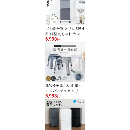
箱 新生活 ボタン ワンタ
ッチ 資源ゴミ プラゴミ
ペットボトル キャスター
付き 【 アスベル ASVEL
横型 3分別 ワゴン 60L 】
ゴミ箱 分別 スリム 3段 4
3L 縦型 おしゃれ ランキ
6,998
ング受賞 キッチン ふた
円
付き 3分別 大容量 ワゴン
キャスター ダストボック
ス リビング ごみ箱 タオ
ルラック 収納ラック 洗
面所 脱衣所 隙間収納 フ
ラップ 【 アスベル ASV
EL 資源 ゴミ 分別 ワゴン
3段 ワイド 43.0L EC】
風呂椅子 風呂いす 風呂
イス バスチェア クリア
5,998
クリア素材 お風呂 椅子 3
円
5cm 湯おけ セット おし
ゃれ 高め 洗いやすい 高
級感 通気性 母の日 父の
日 カビが生えにくい 清
潔 ホテルライク 透明 【
アスベル レリッシュ AS