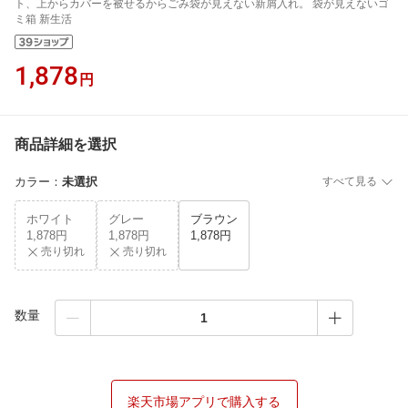
ト、上からカバーを被せるからごみ袋が見えない新屑入れ。 袋が見えないゴ
ミ箱 新生活
1,878
円
商品詳細を選択
カラー
：
未選択
すべて見る
ホワイト
グレー
ブラウン
1,878円
1,878円
1,878円
売り切れ
売り切れ
数量
楽天市場アプリで購入する