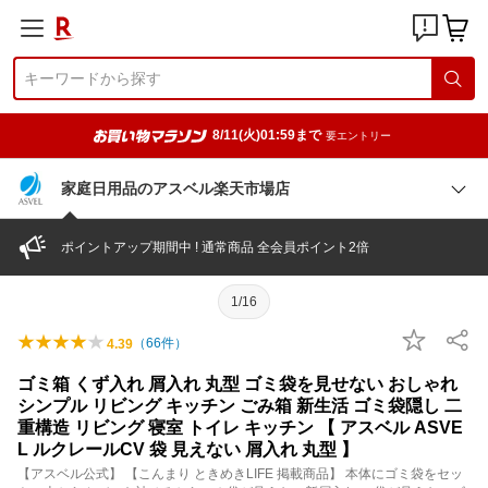
8/11(火)01:59まで
要エントリー
家庭日用品のアスベル楽天市場店
ポイントアップ期間中 ! 通常商品 全会員ポイント2倍
1/16
（
66
件）
4.39
ゴミ箱 くず入れ 屑入れ 丸型 ゴミ袋を見せない おしゃれ
シンプル リビング キッチン ごみ箱 新生活 ゴミ袋隠し 二
重構造 リビング 寝室 トイレ キッチン 【 アスベル ASVE
L ルクレールCV 袋 見えない 屑入れ 丸型 】
【アスベル公式】 【こんまり ときめきLIFE 掲載商品】 本体にゴミ袋をセッ