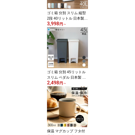
VEL RELISH 35cm 湯桶
セット 】
ゴミ箱 分別 スリム 縦型
2段 40リットル 日本製
3,998
おしゃれ キッチン 収納
円
～
ボックス ふた付き 省ス
ペース 2分別 大容量 ワゴ
ン ダストボックス リビ
ング ごみ箱 ペダル式 ペ
ダル タオルラック フラ
ップ式 前開き 薄型 ワイ
ド アスベル ASVEL
ゴミ箱 分別 45リットル
スリム ペダル 日本製 お
2,498
しゃれ キッチン ふた付
円
～
き 縦型 大容量 ワゴン 45
l ダストボックス リビン
グ ごみ箱 グレー ブラッ
ク ホワイト シンプル ス
タイリッシュ 【 アスベ
ル エバン ASVEL EBAN
EC ペダル スリム 45L 2
個セット 】
保温 マグカップ フタ付