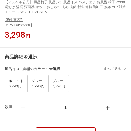
【アスベル公式】 風呂椅子 風呂いす 風呂イス バスチェア お風呂 椅子 35cm
湯おけ 湯桶 洗面器 セット おしゃれ 高め 抗菌 新生活 抗菌加工 腰痛 カビ対策
エミール ASVEL EMEAL S
3,298
円
商品詳細を選択
風呂イス+湯桶のカラー
：
未選択
すべて見る
ホワイト
グレー
ブルー
3,298円
3,298円
3,298円
数量