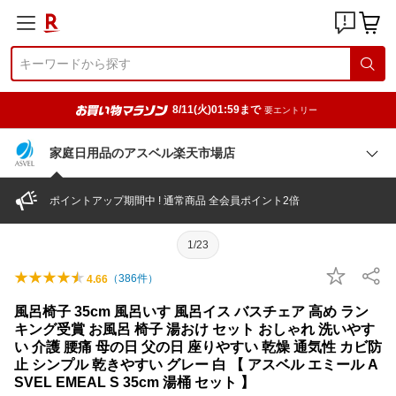
8/11(火)01:59まで
要エントリー
家庭日用品のアスベル楽天市場店
ポイントアップ期間中 ! 通常商品 全会員ポイント2倍
1/23
（
386
件）
4.66
風呂椅子 35cm 風呂いす 風呂イス バスチェア 高め ラン
キング受賞 お風呂 椅子 湯おけ セット おしゃれ 洗いやす
い 介護 腰痛 母の日 父の日 座りやすい 乾燥 通気性 カビ防
止 シンプル 乾きやすい グレー 白 【 アスベル エミール A
SVEL EMEAL S 35cm 湯桶 セット 】