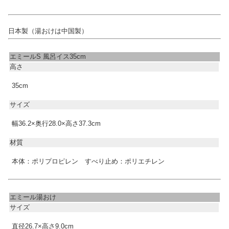
日本製（湯おけは中国製）
エミールS 風呂イス35cm
高さ
35cm
サイズ
幅36.2×奥行28.0×高さ37.3cm
材質
本体：ポリプロピレン すべり止め：ポリエチレン
エミール湯おけ
サイズ
直径26.7×高さ9.0cm