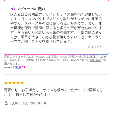
レビューのAI要約
購入者はこの商品のデザインとサイズ感を高く評価してい
ます。特にコンパクトでスリムな設計がキッチンに馴染み
やすく、スペースを有効に使える点が好評です。また、排
水機能が便利で清潔に保てると多くの声が寄せられていま
す。落ち着いた色合いも人気の理由です。一部の購入者か
らは、網目が大きく小さな物が落ちやすいこと、カトラリ
ー立てが傾くことが指摘されています。
さらに表示
直近のレビューを元にした生成AIによる要約であり正確性や適切性は保証されませ
ん。商品レビューの内容はご自身でお確かめ下さい。要約のご利用は
利用規約
が適
用されます。
可愛いし、お手頃だし、サイズも求めていたサイズで最高でし
た！！ 購入して良かった！！
とん6055
さん
2026/07/16