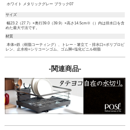
ホワイト メタリックグレー ブラック07
サイズ
幅23.2（27.7）×奥行39.0（39.9）×高さ14.5cm※（）内は排水口を含
めた最大寸法です。
材質
本体=鉄（樹脂コーティング）、トレー・箸立て・排水口=ポリプロピ
レン、止水栓=シリコーンゴム、ゴム脚=塩化ビニル樹脂
-関連商品-