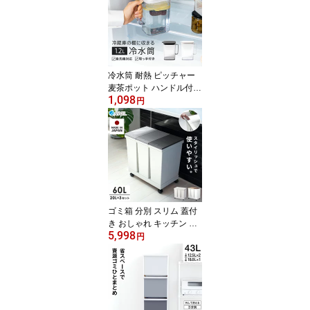
後まで使える おしゃれ
容器 シャンプー ボディ
ーソープ トリートメント
お風呂 浴室 【 アスベル
ASVEL BP550 550ml 単
品 2本セット 3本セット
冷水筒 耐熱 ピッチャー
】
麦茶ポット ハンドル付き
1,098
冷蔵庫 棚 収納 1.2L 洗い
円
やすい プラスチック お
しゃれ かわいい シンプ
ル お茶ポット 水差し 食
洗機対応 ウォーターピッ
チャー お茶入れ コンパ
クト 広口 水出し 新生活
【 アスベル 棚に収まる
冷水筒 SP121 】
ゴミ箱 分別 スリム 蓋付
き おしゃれ キッチン ラ
5,998
ンキング受賞 ふた付き 3
円
分別 大容量 ワゴン キャ
スター ダストボックス
リビング プッシュ ごみ
箱 新生活 ボタン ワンタ
ッチ 資源ゴミ プラゴミ