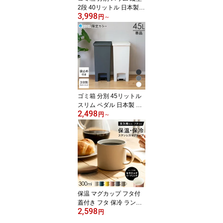
2段 40リットル 日本製
3,998
おしゃれ キッチン 収納
円
～
ボックス ふた付き 省ス
ペース 2分別 大容量 ワゴ
ン ダストボックス リビ
ング ごみ箱 ペダル式 ペ
ダル タオルラック フラ
ップ式 前開き 薄型 ワイ
ド アスベル ASVEL
ゴミ箱 分別 45リットル
スリム ペダル 日本製 お
2,498
しゃれ キッチン ふた付
円
～
き 縦型 大容量 ワゴン 45
l ダストボックス リビン
グ ごみ箱 グレー ブラッ
ク ホワイト シンプル ス
タイリッシュ 【 アスベ
ル エバン ASVEL EBAN
EC ペダル スリム 45L 2
個セット 】
保温 マグカップ フタ付
蓋付き フタ 保冷 ランキ
2,598
ング受賞 保温マグカップ
円
食洗機対応 マグ ステン