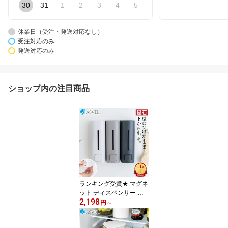
30
31
1
2
3
4
5
休業日（受注・発送対応なし）
受注対応のみ
発送対応のみ
ショップ内の注目商品
ランキング受賞★ マグネ
ット ディスペンサー 下
2,198
から出る 磁石 壁掛け 浮
円
～
かせる収納 シャンプーボ
トル 詰め替えボトル 最