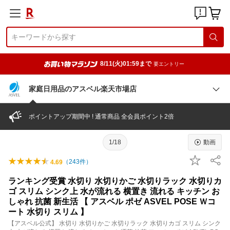
8/11(火)01:59まで
要エントリー
家庭日用品のアスベル楽天市場店
ポイントアップ期間中 ! 通常商品 全会員ポイント2倍
1/18
動画
（
243
件）
4.69
ランキング受賞 水切り 水切りかご 水切りラック 水切りカ
ゴ スリム シンク上 水が流れる 横置き 流れる キッチン お
しゃれ 抗菌 新生活 【 アスベル ポゼ ASVEL POSE Ｗコ
ート 水切り スリム 】
【アスベル公式】 水切り 水切りかご 水切りラック 水切りカゴ スリム シンク