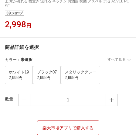
上 水が流れる 横置き 流れる キッチン お洒落 抗菌 アスベル ポゼ ASVEL PO
SE
2,998
円
商品詳細を選択
カラー
：
未選択
すべて見る
ホワイト19
ブラック07
メタリックグレー
2,998円
2,998円
2,998円
数量
楽天市場アプリで購入する