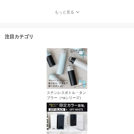
レス 真空断熱 アウトド
ア キャンプ 入園入学 新
もっと見る
生活 セラミック イエロ
ー ピンク ブルー ベージ
ュ ブラック アイボリー
グレー 【 アスベル ASV
注目カテゴリ
EL 保温 マグカップ F300
】
ステンレスボトル・タン
ブラー（+aシリーズ）