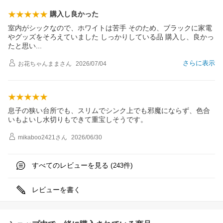
購入し良かった
室内がシックなので、ホワイトは苦手 そのため、ブラックに家電
やグッズをそろえていました しっかりしている品 購入し、良かっ
たと思
い
さらに表示
お花ちゃんまま
さん
2026/07/04
息子の狭い台所でも、スリムでシンク上でも邪魔にならず、色合
いもよいし水切りもできて重宝しそうです。
mikaboo2421
さん
2026/06/30
すべてのレビューを見る (
件)
243
レビューを書く