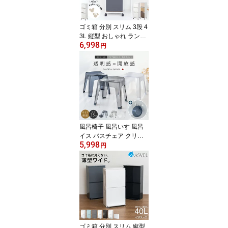
ペットボトル キャスター
付き 【 アスベル ASVEL
横型 3分別 ワゴン 60L 】
ゴミ箱 分別 スリム 3段 4
3L 縦型 おしゃれ ランキ
6,998
ング受賞 キッチン ふた
円
付き 3分別 大容量 ワゴン
キャスター ダストボック
ス リビング ごみ箱 タオ
ルラック 収納ラック 洗
面所 脱衣所 隙間収納 フ
ラップ 【 アスベル ASV
EL 資源 ゴミ 分別 ワゴン
3段 ワイド 43.0L EC】
風呂椅子 風呂いす 風呂
イス バスチェア クリア
5,998
クリア素材 お風呂 椅子 3
円
5cm 湯おけ セット おし
ゃれ 高め 洗いやすい 高
級感 通気性 母の日 父の
日 カビが生えにくい 清
潔 ホテルライク 透明 【
アスベル レリッシュ AS
VEL RELISH 35cm 湯桶
セット 】
ゴミ箱 分別 スリム 縦型