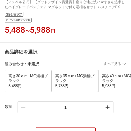
【アスベル公式】 【グッドデザイン賞受賞】座り心地と洗いやすさを追求し
たハイグレードバスチェア マグネットで付く湯桶もセット バスチェアEX
5,488
5,988
〜
円
商品詳細を選択
組み合わせ
：
未選択
すべて見る
高さ30ｃｍ+MG湯桶ブ
高さ35ｃｍ+MG湯桶ブ
高さ40ｃｍ+M
ラック
ラック
ラック
5,488円
5,788円
5,988円
数量