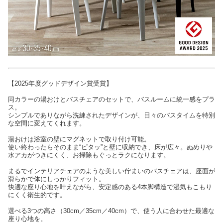
【2025年度グッドデザイン賞受賞】
同カラーの湯おけとバスチェアのセットで、バスルームに統一感をプラ
ス。
シンプルでありながら洗練されたデザインが、日々のバスタイムを特別
な空間に変えてくれます。
湯おけは浴室の壁にマグネットで取り付け可能。
使い終わったらそのまま“ピタッ”と壁に収納でき、床が広々。ぬめりや
水アカがつきにくく、お掃除もぐっとラクになります。
まるでインテリアチェアのような美しい佇まいのバスチェアは、座面が
滑らかで体にしっかりフィット。
快適な座り心地を叶えながら、安定感のある4本脚構造で湿気もこもり
にくく衛生的です。
選べる3つの高さ（30cm／35cm／40cm）で、使う人に合わせた最適な
座り心地を。