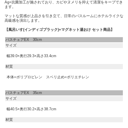
Ag+抗菌加工が施されており、カビやヌメリを抑えて清潔をキープでき
ます。
マットな質感が上品さを引き立て、日常のバスルームにホテルライクな
高級感を演出します。
【風呂いす(インディゴブラック)+マグネット湯おけ セット商品】
バスチェアEX 30cm
サイズ
幅39.0×奥行29.3×高さ33.4cm
材質
本体=ポリプロピレン スベリ止め=ポリエチレン
バスチェアEX 35cm
サイズ
幅40.5×奥行30.2×高さ38.7cm
材質