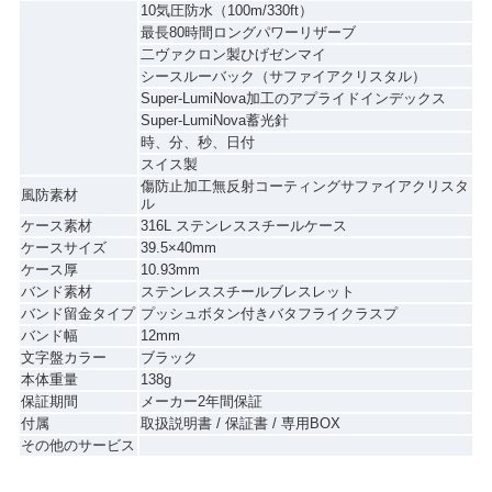
10気圧防水（100m/330ft）
最長80時間ロングパワーリザーブ
二ヴァクロン製ひげゼンマイ
シースルーバック（サファイアクリスタル）
Super-LumiNova加工のアプライドインデックス
Super-LumiNova蓄光針
時、分、秒、日付
スイス製
傷防止加工無反射コーティングサファイアクリスタ
風防素材
ル
ケース素材
316L ステンレススチールケース
ケースサイズ
39.5×40mm
ケース厚
10.93mm
バンド素材
ステンレススチールブレスレット
バンド留金タイプ
プッシュボタン付きバタフライクラスプ
バンド幅
12mm
文字盤カラー
ブラック
本体重量
138g
保証期間
メーカー2年間保証
付属
取扱説明書 / 保証書 / 専用BOX
その他のサービス