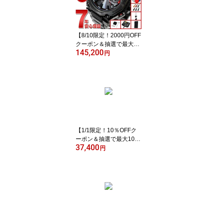
【8/10限定！2000円OFF
クーポン＆抽選で最大1
145,200
万ポイントバック】【選
円
べるノベルティー付き】
MT-G G-SHOCK 電波 ソ
ーラー ジーショック カ
シオ Gショック CASIO
腕時計 メンズ スマート
フォンリンク タフソーラ
ー MTG-B2000YBD-1AJ
F
【1/1限定！10％OFFク
ーポン＆抽選で最大1000
37,400
0ptバック】セイコー5 ス
円
ポーツ SEIKO 5 SPORT
S 自動巻き メカニカル n
eel限定モデル 腕時計 メ
ンズ セイコーファイブ
スポーツ Sports SBSA10
1