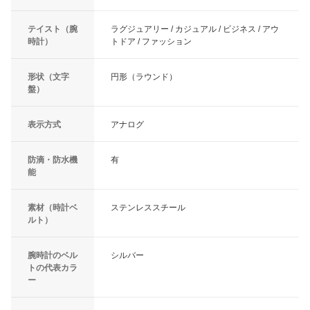
テイスト（腕
ラグジュアリー / カジュアル / ビジネス / アウ
時計）
トドア / ファッション
形状（文字
円形（ラウンド）
盤）
表示方式
アナログ
防滴・防水機
有
能
素材（時計ベ
ステンレススチール
ルト）
腕時計のベル
シルバー
トの代表カラ
ー