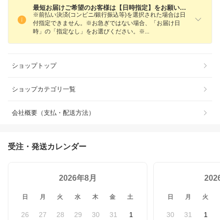
最短お届けご希望のお客様は【日時指定】をお願いします
※前払い決済(コンビニ/銀行振込等)を選択された場合は日
付指定できません。※お急ぎではない場合、「お届け日
時」の「指定なし」をお選びください。
※
ショップトップ
ショップカテゴリ一覧
会社概要（支払・配送方法）
受注・発送カレンダー
2026年8月
20
日
月
火
水
木
金
土
日
月
火
26
27
28
29
30
31
1
30
31
1