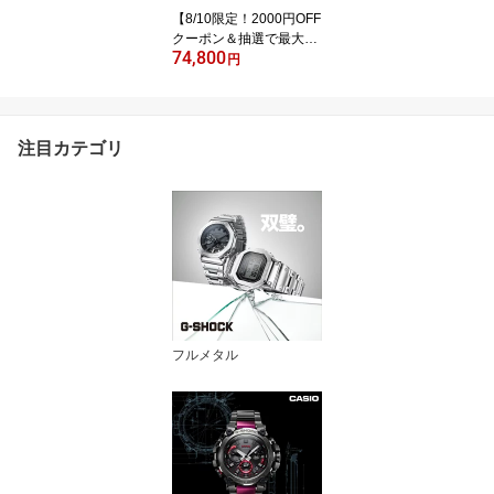
【8/10限定！2000円OFF
クーポン＆抽選で最大1
74,800
万ポイントバック】【選
円
べるノベルティー付き】
シチズン クロスシー エ
コドライブ 電波 XC titani
a line ハッピーフライト
注目カテゴリ
EE1002-01W レディース
サン＆ムーン 革ベルト
腕時計
フルメタル