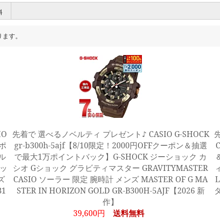
料
ります。
HO
先着で 選べるノベルティ プレゼント♪ CASIO G-SHOCK
ーポ
gr-b300h-5ajf【8/10限定！2000円OFFクーポン＆抽選
ル
で最大1万ポイントバック】G-SHOCK ジーショック カ
ョッ
シオ Gショック グラビティマスター GRAVITYMASTER
ズ
CASIO ソーラー 限定 腕時計 メンズ MASTER OF G MA
B1
STER IN HORIZON GOLD GR-B300H-5AJF【2026 新
タ
作】
39,600円
送料無料