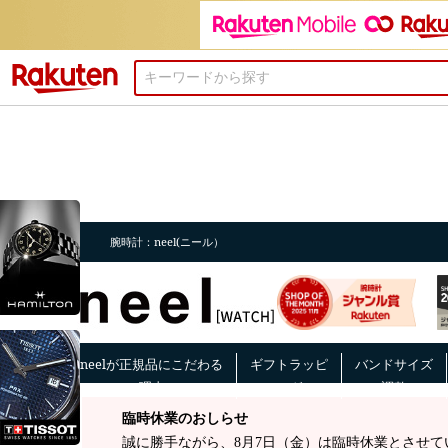
楽天市場
注目のアイテム
腕時計：neel(ニール）
注目のアイテム
neelが正規品にこだわる
ギフトラッピ
バンドサイズ
理由
ング
調整