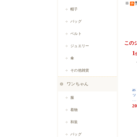
※
この
1
a​s​
ッ​ト
…
20