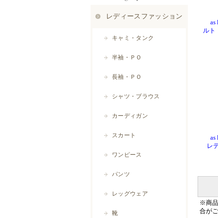
as 
ルト
as 
レデ
※商
合が