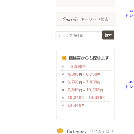
as
ト 
as 
ト 