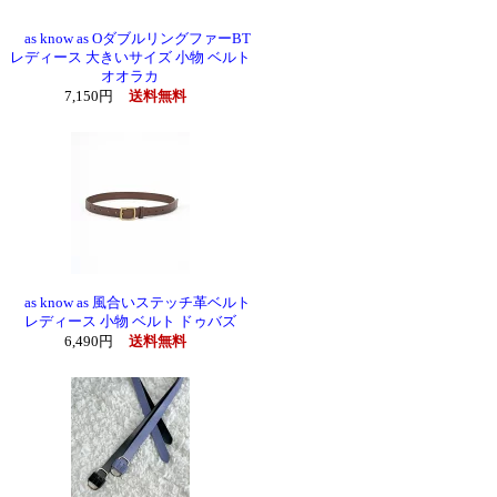
as know as OダブルリングファーBT
レディース 大きいサイズ 小物 ベルト
オオラカ
7,150円
送料無料
as know as 風合いステッチ革ベルト
レディース 小物 ベルト ドゥバズ
6,490円
送料無料