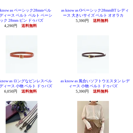
 know as ベーシック28mmベル
as know as Oベーシック28mmBT レディ
レディース ベルト ベルト ベーシ
ース 大きいサイズ ベルト オオラカ
ック 28mm ピン ドゥバズ
5,390円
送料無料
4,290円
送料無料
know as ロングなピンレスベル
as know as 風合いソフトウエスタン レデ
レディース 小物 ベルト ドゥバズ
ィース 小物 ベルト ドゥバズ
6,050円
送料無料
5,390円
送料無料