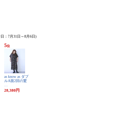
計日：7月31日～8月6日)
5
位
a​s​ ​k​n​o​w​ ​a​s​ ​ダ​ブ​
ル​A​面​2​回​の​驚​
…
28,380
円