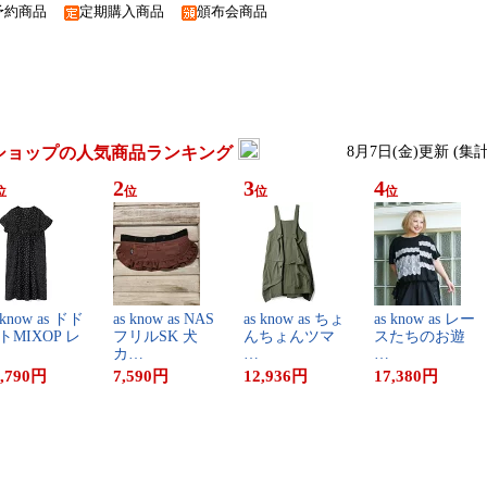
予約商品
定期購入商品
頒布会商品
ショップの人気商品ランキング
8月7日(金)更新 (集
2
3
4
位
位
位
位
 ​k​n​o​w​ ​a​s​ ​ド​ド​
a​s​ ​k​n​o​w​ ​a​s​ ​N​A​S​
a​s​ ​k​n​o​w​ ​a​s​ ​ち​ょ​
a​s​ ​k​n​o​w​ ​a​s​ ​レ​ー​
​M​I​X​O​P​ ​レ​
フ​リ​ル​S​K​ ​犬​ ​
ん​ち​ょ​ん​ツ​マ​
ス​た​ち​の​お​遊​
カ​…
…
…
,790
円
7,590
円
12,936
円
17,380
円