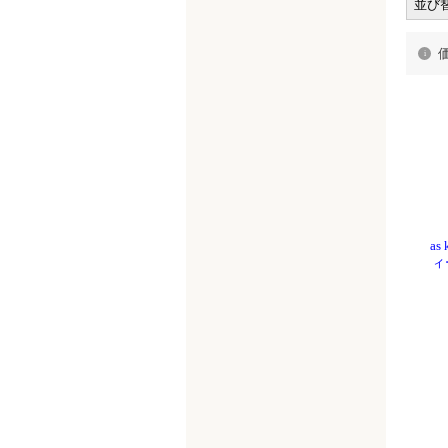
並び
as 
ィ