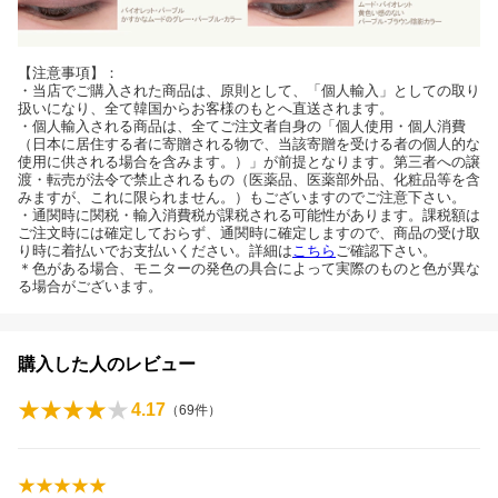
【注意事項】：
・当店でご購入された商品は、原則として、「個人輸入」としての取り
扱いになり、全て韓国からお客様のもとへ直送されます。
・個人輸入される商品は、全てご注文者自身の「個人使用・個人消費
（日本に居住する者に寄贈される物で、当該寄贈を受ける者の個人的な
使用に供される場合を含みます。）」が前提となります。第三者への譲
渡・転売が法令で禁止されるもの（医薬品、医薬部外品、化粧品等を含
みますが、これに限られません。）もございますのでご注意下さい。
・通関時に関税・輸入消費税が課税される可能性があります。課税額は
ご注文時には確定しておらず、通関時に確定しますので、商品の受け取
り時に着払いでお支払いください。詳細は
こちら
ご確認下さい。
＊色がある場合、モニターの発色の具合によって実際のものと色が異な
る場合がございます。
購入した人のレビュー
4.17
（
69
件）