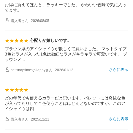
お得に買えてほんと、ラッキーでした。 かわいい色味で気に入っ
てます。
購入者
さん
2026/08/05
心配りが嬉しいです。
ブラウン系のアイシャドウが欲しくて買いました。 マットタイプ
3色とラメが入った1色は微細なラメがキラキラで可愛いです。 ブ
ラウン
メ
さらに表示
cat,snaptimeでHappy
さん
2026/01/13
どの年代でも使えるカラーだと思います。パレットには奇抜な色
が入ってたりして全色使うことはほとんどないのですが、このア
イシャドウは
四
さらに表示
購入者
さん
2025/12/21