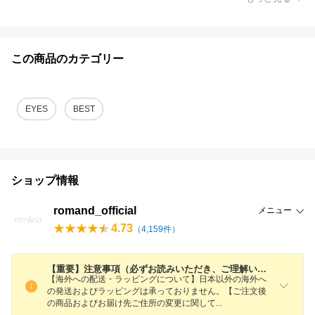
この商品のカテゴリー
EYES
BEST
ショップ情報
romand_official
メニュー
4.73
（
4,159
件）
【重要】注意事項（必ずお読みいただき、ご理解いただいた上でご注文お願い致します）
【海外への配送・ラッピングについて】日本以外の海外へ
の発送およびラッピングは承っておりません。【ご注文後
の商品およびお届け先ご住所の変更に関し
て