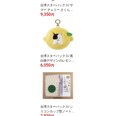
マスコット 夏シリーズ
台湾スターバックス/ サ
マー チェリー さくらん
9,350
ぼ双子ベアリスタ キーホ
円
ルダー 台湾版 スタバ台
湾 海外スタバ スターバ
ックスコーヒー STARBU
CKS 星巴克 BEARISTA
ぬいぐるみチャーム バッ
グチャーム KEYCHAIN
かわいい 熊 マスコット
夏シリーズ
台湾スターバックス/ 黒
白猫デザインのレモンコ
6,050
インケース 台湾版 スタ
円
バ台湾 海外スタバ 限定
スターバックスコーヒー
STARBUCKS 星巴克 お
しゃれ 財布 コインパー
ス コインポーチ キャッ
ト 檸檬 ふわふわ猫しっ
ぽ 小物入れ 小銭入れ 夏
シリーズ
台湾スターバックス/ シ
リコンカップ型ノートセ
7,920
ット ボールペン・ステッ