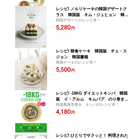
レシピ/ ノルリケーキの韓国デザートク
ラス 韓国版 キム・ジュヒョン 韓国
韓国デザートのレシピ本！
書籍
5,280
円
レシピ/ 韓食ケーキ 韓国版 チェ・ス
ジョン 韓国書籍
韓国ケーキのレシピ本！
5,500
円
レシピ/ -18KG ダイエットキンパ 韓国
版 イ・アルム キムパプ のり巻き
韓国風海苔巻き、キンパのレシピ本！
海苔巻き 韓国料理 韓国書籍
4,180
円
レシピ/ ひとりでサクッと！ 料理された