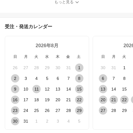
もっと見る
スコーヒー STARBUCKS
星巴克 キーホルダー か
わいい 熊 マスコット バ
ッグチャーム
受注・発送カレンダー
2026年8月
20
日
月
火
水
木
金
土
日
月
火
26
27
28
29
30
31
1
30
31
1
2
3
4
5
6
7
8
6
7
8
9
10
11
12
13
14
15
13
14
15
16
17
18
19
20
21
22
20
21
22
23
24
25
26
27
28
29
27
28
29
30
31
1
2
3
4
5