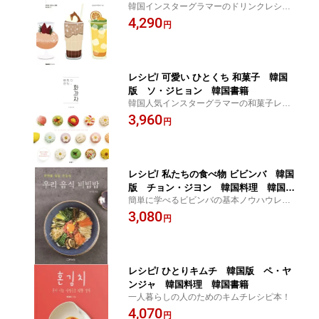
韓国インスターグラマーのドリンクレシピ
本！
4,290
円
レシピ/ 可愛い ひとくち 和菓子 韓国
版 ソ・ジヒョン 韓国書籍
韓国人気インスターグラマーの和菓子レシ
ピ本！
3,960
円
レシピ/ 私たちの食べ物 ビビンバ 韓国
版 チョン・ジヨン 韓国料理 韓国書
簡単に学べるビビンバの基本ノウハウレシ
籍
ピ本！
3,080
円
レシピ/ ひとりキムチ 韓国版 ペ・ヤ
ンジャ 韓国料理 韓国書籍
一人暮らしの人のためのキムチレシピ本！
4,070
円