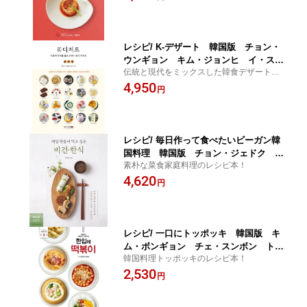
レシピ/ K-デザート 韓国版 チョン・
ウンギョン キム・ジョンヒ イ・スヨ
伝統と現代をミックスした韓食デザートの
ン 韓国書籍
レシピ本！
4,950
円
レシピ/ 毎日作って食べたいビーガン韓
国料理 韓国版 チョン・ジェドク ヴ
素朴な菜食家庭料理のレシピ本！
ィーガン 韓国書籍
4,620
円
レシピ/ 一口にトッポッキ 韓国版 キ
ム・ボンギョン チェ・スンボン トッ
韓国料理トッポッキのレシピ本！
ポギ 韓国料理 韓国書籍
2,530
円