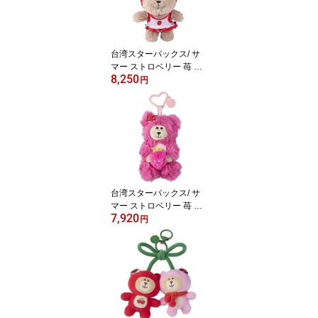
A 浮き輪デザイン ぬいぐ
るみチャーム バッグチャ
ーム 着せ替え KEYCHAI
N かわいい 熊 マスコッ
台湾スターバックス/ サ
ト 夏シリーズ
マー ストロベリー 苺 イ
8,250
チゴベアリスタ キーホル
円
ダー 台湾版 スタバ台湾
海外スタバ スターバック
スコーヒー STARBUCKS
星巴克 BEARISTA 浮き輪
デザイン ぬいぐるみチャ
ーム バッグチャーム 着
せ替え KEYCHAIN かわ
いい 熊 マスコット 夏シ
台湾スターバックス/ サ
リーズ
マー ストロベリー 苺 イ
7,920
チゴ ベリースイートベア
円
リスタ キーホルダー 台
湾版 スタバ台湾 海外ス
タバ スターバックスコー
ヒー STARBUCKS 星巴
克 BEARISTA ぬいぐるみ
チャーム バッグチャーム
KEYCHAIN かわいい 熊