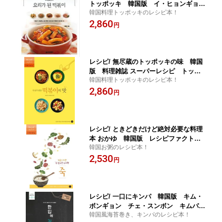
トッポッキ 韓国版 イ・ヒョンギョ
韓国料理トッポッキのレシピ本！
ン トッポギ 韓国料理 韓国書籍
2,860
円
レシピ/ 無尽蔵のトッポッキの味 韓国
版 料理雑誌 スーパーレシピ トッポ
韓国料理トッポッキのレシピ本！
ギ 韓国書籍
2,860
円
レシピ/ ときどきだけど絶対必要な料理
本 おかゆ 韓国版 レシピファクトリ
韓国お粥のレシピ本！
ー ライブラリー お粥 韓国料理 韓
2,530
国書籍
円
レシピ/ 一口にキンパ 韓国版 キム・
ボンギョン チェ・スンボン キムパ
韓国風海苔巻き、キンパのレシピ本！
プ 海苔巻き のり巻き 韓国料理 韓