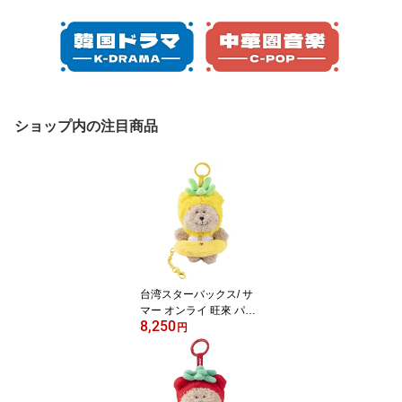
ショップ内の注目商品
台湾スターバックス/ サ
マー オンライ 旺來 パイ
8,250
ナップルベアリスタ キー
円
ホルダー 台湾版 スタバ
台湾 海外スタバ スター
バックスコーヒー STAR
BUCKS 星巴克 BEARIST