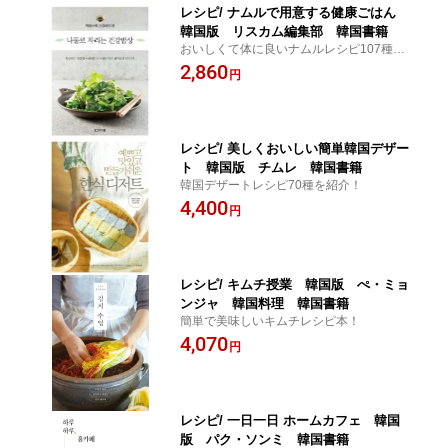
レシピ/ ナムルで用意する健康ごはん
韓国版 リスカム編集部 韓国書籍
おいしくて体に良いナムルレシピ107種を
紹介！
2,860
円
レシピ/ 美しくおいしい簡単韓国デザー
ト 韓国版 チムレ 韓国書籍
韓国デザートレシピ70種を紹介！
4,400
円
レシピ/ キムチ授業 韓国版 ぺ・ミョ
ンジャ 韓国料理 韓国書籍
簡単で美味しいキムチレシピ本！
4,070
円
レシピ/ 一日一日 ホームカフェ 韓国
版 パク・ソンミ 韓国書籍