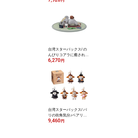
円
カー付き台湾版 スタバ台
湾 海外スタバ スターバ
ックスコーヒー STARBU
CKS 星巴克 手帳 文房具
ギフト メモ帳 コレクシ
ョン プチギフト メモノ
ート 勉強 デスク用品
台湾スターバックス/ の
んびりコアラに癒される
6,270
♪ シリコンカップリッド
円
台湾版 スタバ台湾 海外
スタバ 限定 スターバッ
クスコーヒー STARBUC
KS 星巴克 おしゃれ 財布
コインケース キャット
夏 夏日シリーズ2026
台湾スターバックス/ パ
リの街角気分♪ベアリス
9,460
タ クロワッサン着ぐるみ
円
キーチェーン（ランダム
発送）台湾版 スタバ台湾
海外スタバ スターバック