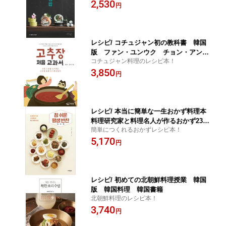
2,530
国書籍
円
レシピ/ コチュジャン初の教科書 韓国
版 ファン・ユンウク チョン・アンス
コチュジャン料理のレシピ本！
ク 韓国料理 韓国書籍
3,850
円
レシピ/ 本当に簡単な一生おかず料理本
料理研究家と料理名人が作るおかず233
簡単につくれるおかずレシピ本！
韓国版 ノ・ゴウン チ・ヒスク パ
5,170
ンチャン 韓国料理 韓国書籍
円
レシピ/ 初めての北朝鮮料理授業 韓国
版 韓国料理 韓国書籍
北朝鮮料理のレシピ本！
3,740
円