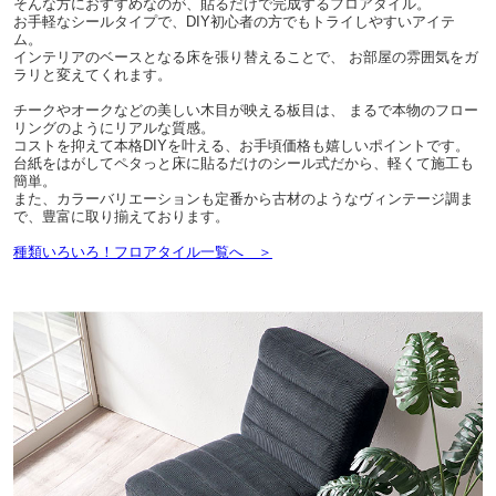
そんな方におすすめなのが、貼るだけで完成するフロアタイル。
お手軽なシールタイプで、DIY初心者の方でもトライしやすいアイテ
ム。
インテリアのベースとなる床を張り替えることで、 お部屋の雰囲気をガ
ラリと変えてくれます。
チークやオークなどの美しい木目が映える板目は、 まるで本物のフロー
リングのようにリアルな質感。
コストを抑えて本格DIYを叶える、お手頃価格も嬉しいポイントです。
台紙をはがしてペタっと床に貼るだけのシール式だから、軽くて施工も
簡単。
また、カラーバリエーションも定番から古材のようなヴィンテージ調ま
で、豊富に取り揃えております。
種類いろいろ！フロアタイル一覧へ ＞