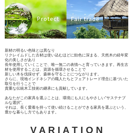
新材の明るい色味とは異なり
リクレイムドした古材は使い込むほどに飴色に深まる、天然木の経年変
化の美しさがあり
長年使用していくことで、唯一無二の表情へと育っていきます。再生古
材を使用することは、資源を循環させることで
新しい木を伐採せず、森林を守ることにつながります。
さらに、現地インドネシアの職人たちとフェアトレード理念に基づいた
取引を行うことで
貴重な伝統木工技術の継承にも貢献しています。
あなたがこの家具を選ぶことは、環境にも人にもやさしい“サステナブ
ルな選択”。
それは、長く愛着を持って使い続けることができる家具を選ぶという、
豊かな暮らし方でもあります。
V A R I A T I O N