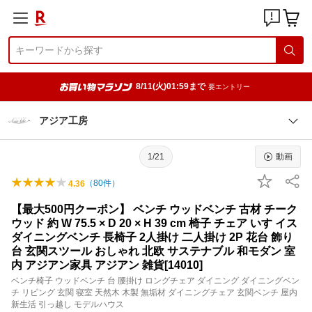
8/11(火)01:59まで
要エントリー
アジア工房
1/21
動画
（
80
件）
4.36
【最大500円クーポン】 ベンチ ウッドベンチ 古材 チーク
ウッド 約 W 75.5 × D 20 × H 39 cm 椅子 チェア いす イス
ダイニングベンチ 長椅子 2人掛け 二人掛け 2P 花台 飾り
台 玄関スツール おしゃれ 北欧 サステナブル 和モダン 室
内 アジアン家具 アジアン 雑貨[14010]
ベンチ椅子 ウッドベンチ 台 腰掛け ロングチェア ダイニング ダイニングベン
チ リビング 玄関 寝室 天然木 木製 無垢材 ダイニングチェア 玄関ベンチ 屋内
新生活 引っ越し モデルハウス