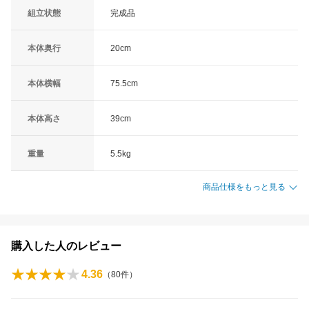
組立状態
完成品
本体奥行
20cm
本体横幅
75.5cm
本体高さ
39cm
重量
5.5kg
商品仕様をもっと見る
購入した人のレビュー
4.36
（
80
件）