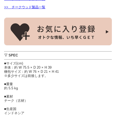
>> チークウッド製品一覧
▽ SPEC
■サイズ(cm)
本体：約 W 75.5 × D 20 × H 39
梱包サイズ：約 W 76 × D 21 × H 41
※多少サイズは前後します。
■重量
約 5.5 kg
■素材
チーク（古材）
■生産国
インドネシア