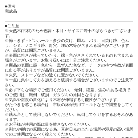
■備考
完成品
■ご注意
※天然木(古材)のため色調・木目・サイズに若干のばらつきがございま
す。
※節・きず・ピンホール・多少の欠け、凹み、バリ、日焼け跡、色ム
ラ、シミ、ノコギリ跡、釘穴、埋め木等が含まれる場合がございます
が、品質には問題ございません。
※表面に粗さが残っていたり、端・角がささくれているものも含まれる
場合がございます。お取り扱いには十分ご注意ください。
※商品の表面に節・色むら・黒ずんだ色など、チークの持つ特徴が表面
に出る事がありますが品質には問題ございません。
※火気、ストーブなどの近くに置かないでください。
※一点に集中して力を加えると破損する場合がございますのでご注意下
さい。
※必ず平らな場所でご使用ください。 傾斜、段差、歪みのある場所で
のご使用は、転倒、破損、ガタツキの原因となります。
※気温や湿度の変化により木材が伸縮する可能性がございます。
がたつきを感じる場合は、市販の床保護用フェルトなどで調整をしてく
ださい。
※踏み台として使用しないでください。転倒してケガをするおそれがあ
ります。
※お子様が使用の際は目を離さないでください。
※割れや裂けの原因になる為、直射日光の当たる場所や湿度の高い場所
でのご使用はなるべく控えてください。