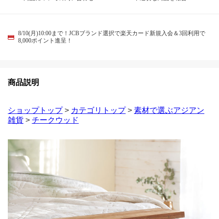
8/10(月)10:00まで！JCBブランド選択で楽天カード新規入会＆3回利用で
8,000ポイント進呈！
商品説明
ショップトップ
>
カテゴリトップ
>
素材で選ぶアジアン
雑貨
>
チークウッド