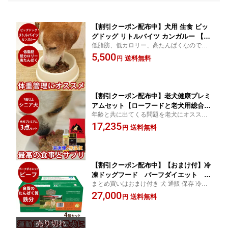
【割引クーポン配布中】犬用 生食 ビッ
グドッグ リトルバイツ カンガルー 【冷
低脂肪、低カロリー、高たんぱくなので、
凍生食小粒】
体重管理などにオススメ
5,500
送料無料
円
【割引クーポン配布中】老犬健康プレミ
アムセット【ローフードと老犬用総合サ
年齢と共に出てくる問題を老犬にオススメ
プリメント老犬元気プレミアム 不足気
の健康維持に必要な豊富な栄養素が入った
17,235
味になりがちオメガ3オイルのセット】
送料無料
円
食事とサプリメントでサポート
送料無料
【割引クーポン配布中】【おまけ付】冷
凍ドッグフード バーフダイエット ビ
まとめ買いはおまけ付き 犬 通販 保存 冷凍
ーフ 4箱セット（220g×12枚×4箱）犬用
ドライフードを食べない愛犬に ローフード
27,000
総合栄養食 【ドッグフード 生食 低カロ
送料無料
円
リー ご飯】BARFDIET バーフダイエ
ット【お知らせ 2026年5月以降 ビッグ
ドッグ ビーフにリニューアルします】