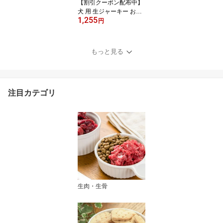
【割引クーポン配布中】
犬 用 生ジャーキー おや
1,255
つ しっとり蒸し鶏ステー
円
キ 200g 【ハウンドカム
食堂】 低脂肪 国産 鶏む
ね肉 やわらかい 手作り
もっと見る
ごはん ジャーキー 無添
加ジャーキー 冷凍ドッグ
フード フレッシュドッグ
フード キャットフード
注目カテゴリ
猫
生肉・生骨