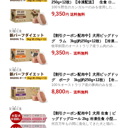
250g×12枚）【冷凍配送】 生食 ロー
100％野生のカンガルーのみを使用した動
フード 低脂肪 ※新バーフダイエット
物由来食で低脂肪が必要な愛犬におすすめ
9,350
【脂肪を大きく抑えた設計のため、AAF
送料無料
円
です。
CO給餌試験に基づく総合栄養食対象外
となります】 冷凍配送 犬 犬用 ローフ
ード 生食 ドッグフード 犬の
【割引クーポン配布中】犬用ビッグドッ
グ ラム 3kg(約250g×12枚）【冷凍配
牧草飼育のオーストラリア産ラム肉のみを
送】 生食 ローフード 全年齢対応のAA
使用した動物由来食です。日本のコンパニ
9,350
FCO給餌試験に基づく完全栄養バランス
送料無料
円
～
オンアニマル犬のためだけに栄養豊な食材
食 ※新バーフダイエット 冷凍配送
をブレンドしバランスが取れた生物学に適
犬 犬用 ローフード 生食 ドッグフー
したお食事です。
ド 犬の
【割引クーポン配布中】犬用ビッグドッ
グ ポーク 3kg(約250g×12枚）【冷凍
100％オーストラリア産の豚肉のみを使用
配送】 生食 ローフード 全年齢対応の
した動物由来食です。日本のコンパニオン
8,800
AAFCO給餌試験に基づく完全栄養バラ
送料無料
円
～
アニマル犬のためだけに栄養豊な食材をブ
ンス食 ※新バーフダイエット 冷凍配
レンドしバランスが取れた生物学に適した
送 犬 犬用 ローフード 生食 ドッグ
お食事です。
フード 犬の
【割引クーポン配布中】犬用 生食｜ビ
ッグドッグロール 2kg 冷凍生食 小型犬
何百万年もの間に進化してきた犬と猫の食
中型犬 大型犬 超大型犬 多頭飼い BIGD