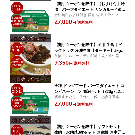
【割引クーポン配布中】【おまけ付】冷
凍 バーフダイエット カンガルー 4箱セ
送料無料おまけ付き 保存 冷凍 ドライフー
ット（220g×12枚×4箱）犬用総合栄養食
ドを食べない愛犬に ローフード
27,000
【ドッグフード 生食 低カロリー ご飯】
送料無料
円
BARFDIET バーフダイエット【お知ら
せ 2026年5月以降 ビッグドッグ カン
ガルーにリニューアルします】
【割引クーポン配布中】犬用 生食｜ビ
ッグドッグ 冷凍生食【ターキー】3kg(2
食物アレルギーの子に配慮！犬の食生活を
50g12枚入) 生のドッグフード 食物アレ
元に科学的に考案された総合栄養食の生食
9,350
ルギーの子にも配慮！ 総合栄養食 BIGD
送料無料
円
犬 通販
OG 生肉 ローフード 高齢犬 シニア
冷凍 ドッグフード バーフダイエット コ
ンビネーション 4箱セット（220g×12枚
解凍するだけ 手作りご飯、総合栄養食だ
×4箱）【おまけ付】犬用 総合栄養食
からこれだけ食べればOK 保存 冷凍 ドライ
27,000
【ドッグフード 生食 低カロリー ご飯】
送料無料
円
フードを食べない愛犬に ローフード
BARFDIET バーフダイエット【お知ら
せ 2026年5月以降 ビッグドッグ コン
ボ（サーモン入り）にリニューアルしま
す】
【割引クーポン配布中】ギフトセット｜
生肉・お惣菜3種セット お歳暮 お中元