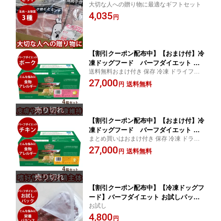
大切な人への贈り物に最適なギフトセット
誕生日 お祝い 母の日 父の日 プレゼン
4,035
ト ギフト
円
【割引クーポン配布中】【おまけ付】冷
凍ドッグフード バーフダイエット ポ
送料無料おまけ付き 保存 冷凍 ドライフー
ーク 4箱セット（220g×12枚×4箱）犬用
ドを食べない愛犬に ローフード
27,000
総合栄養食 【ドッグフード 生食 低カロ
送料無料
円
リー ご飯】BARFDIET バーフダイエ
ット【お知らせ 2026年5月以降 ビッグ
ドッグ ポークにリニューアルします】
【割引クーポン配布中】【おまけ付】冷
凍ドッグフード バーフダイエット チ
まとめ買いはおまけ付き 保存 冷凍 ドライ
キン 4箱セット（220g×12枚×4箱）犬用
フードを食べない愛犬に ローフード
27,000
総合栄養食 【ドッグフード 生食 低カロ
送料無料
円
リー ご飯】BARFDIET バーフダイエ
ット
【割引クーポン配布中】【冷凍ドッグフ
ード】バーフダイエット お試しパック6
お試し
枚入（220g×6）（ビーフ、チキン、カ
4,800
ンガルー、ラム、ポーク、コンビネーシ
円