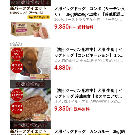
犬用ビッグドッグ コンボ（サーモン入
り） 3kg(約250g×12枚）【冷凍配送】
100％オーストラリア産牛肉、サーモン、
生食 ローフード 全年齢対応のAAFCO
牧草飼育ラム肉、豚肉などを使用したダイ
9,350
給餌試験に基づく完全栄養バランス食
送料無料
円
～
エット食です。
※新バーフダイエット コンビネーショ
ンのリニューアル 冷凍配送 犬 犬用 ロ
ーフード 生食 ドッグフード 犬の
【割引クーポン配布中】犬用 生食｜ビ
ッグドッグ【コンビネーション】 1.5kg
犬と猫の食生活を元に科学的に考案された
(125g×12枚入) 冷凍生食 ドッグフー
総合栄養食 犬 通販
4,880
ド トッピング 老犬 子犬 冷凍ドッ
円
グフード フレッシュドッグフード BI
GDOG ローフード
【割引クーポン配布中】犬用 生食｜ビ
ッグドッグ 冷凍生食【タスマニアサー
オメガ3オイル・アミノ酸が豊富！犬の食生
モン】3kg(250g12枚入) 生のドッグフー
活を元に科学的に考案された総合栄養食の
9,350
ド オメガ3とアミノ酸が豊富！ 総合栄養
送料無料
円
生食 犬 通販
食 BIGDOG 生肉 ローフード 高齢犬
シニア
犬用ビッグドッグ カンガルー 3kg(約