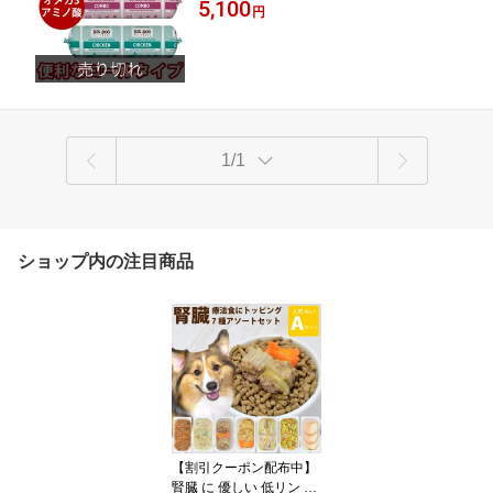
生活を元に科学的に考案された総合栄養食
5,100
OG 幼犬 ミートフード シニア パピー 全
円
の生食 犬 通販
年齢 オールステージ 無添加 グルテンフ
リー 栄養 ローフード ドッグフード ト
ッピング
1/1
ショップ内の注目商品
【割引クーポン配布中】
腎臓 に 優しい 低リン 7