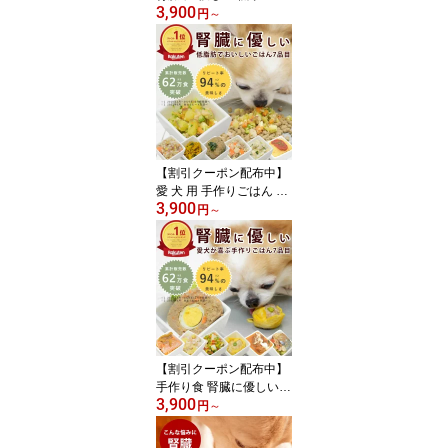
3,900
食Aセット 犬 腎臓病 療
円
～
法食 を 食べない愛犬に
腎臓 の 負担 となる リン
や カリウム が少なくな
るように 低リン 素材 を
調理して腎臓に配慮しま
した！療法食 の トッピ
ング に おせち 代わり 正
月 ごちそう
【割引クーポン配布中】
愛 犬 用 手作りごはん 腎
3,900
臓 に 優しい 低リン 7食B
円
～
セット【ハウンドカム食
堂】 犬用 惣菜 ドッグフ
ード 低リン で 食いつき
抜群 犬 の 手作り食 生肉
を使用した 手作り ごは
ん おせち 代わり 正月 ご
ちそう
【割引クーポン配布中】
手作り食 腎臓に優しい低
3,900
リン7食Cセット【冷凍】
円
～
犬用 惣菜 ドッグフード
低リン 食いつき 犬 手作