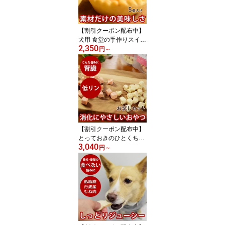
ックス 手作りごはん 低
脂肪 冷凍ドッグフード
フレッシュドッグフード
【割引クーポン配布中】
犬用 食堂の手作りスイー
2,350
ツ ヤギミルクのエッグタ
円
～
ルト 【冷凍】 【冷凍
便】国産 無添加 砂糖不
使用 犬用ケーキ スイー
ツ ヤギミルク フレッシ
ュチーズ やわらかい お
やつ 誕生日 ご褒美 ケー
キ パイ クリスマス バレ
ンタイン
【割引クーポン配布中】
とっておきのひとくちテ
3,040
リーヌ シリーズお試しセ
円
～
ット サーモン、チキン、
チーズとタラ、ポテキュ
ーブ 2種 3種 4種 ×100g
【冷凍】 水分補給 冷凍
ストック 保存 水分不足
に 低リンで腎臓に優しい
ジャーキー 消化に良い
ドッグフード