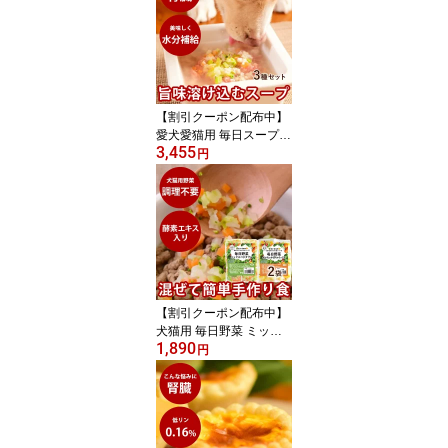
り食 トッピング 犬 手作
りご飯 犬 手作りごはん
ドッグフード フレッシュ
ドッグフード おせち 代
わり 正月 ごちそう
【割引クーポン配布中】
愛犬愛猫用 毎日スープ3
3,455
種セット 鶏ガラ 鹿ガラ
円
野菜 3つの味がそれぞれ
6回分(合計18回分セッ
ト) 【冷凍】 手作り 無添
加 犬ごはん かけるだけ
お試し 冷凍ドッグフード
フレッシュドッグフード
水分補給 トッピング 犬
スープ
【割引クーポン配布中】
犬猫用 毎日野菜 ミック
1,890
スベジタブル/おいもとか
円
ぼちゃミックス 2袋（約
300g）【冷凍】まぜるだ
け手作り食シリーズ 犬用
猫用 手作り食 カット野
菜 調理不要 冷凍野菜ミ