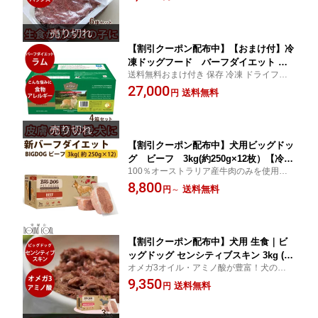
ョン各1枚） 生食 ローフード 生肉 ドッ
グフード【総合栄養食】 高齢犬 シニ
ア BARFDIET 低カロリー 犬用
【割引クーポン配布中】【おまけ付】冷
凍ドッグフード バーフダイエット ラ
送料無料おまけ付き 保存 冷凍 ドライフー
ム 4箱セット（220g×12枚×4箱）犬用総
ドを食べない愛犬に ローフード
27,000
合栄養食 【ドッグフード 生食 低カロリ
送料無料
円
ー ご飯】BARFDIET バーフダイエッ
ト【お知らせ 2026年5月以降 ビッグド
ッグ ラムにリニューアルします】
【割引クーポン配布中】犬用ビッグドッ
グ ビーフ 3kg(約250g×12枚）【冷凍
100％オーストラリア産牛肉のみを使用し
配送】 生食 ローフード 全年齢対応の
た、日本のコンパニオンアニマル犬のため
8,800
AAFCO給餌試験に基づく完全栄養バラ
送料無料
円
～
だけに栄養豊な食材をブレンドしバランス
ンス食 ※新バーフダイエット 冷凍配
が取れた生物学に適したお食事です。
送 犬 犬用 ローフード 生食 ドッグ
フード 犬の
【割引クーポン配布中】犬用 生食｜ビ
ッグドッグ センシティブスキン 3kg (25
オメガ3オイル・アミノ酸が豊富！犬の食生
0g12枚入) 冷凍 生食 タスマニアサーモ
活を元に考案された総合栄養食の生食ドラ
9,350
ン から 得られる 良質 の オメガ3 とア
送料無料
円
イフードの半分の時間で消化原材料は10
ミノ酸が豊富！ 生のドッグフード 総合
0％オーストラリア国内の肉類 犬 通販
栄養食 BIGDOG トッピング ローフード