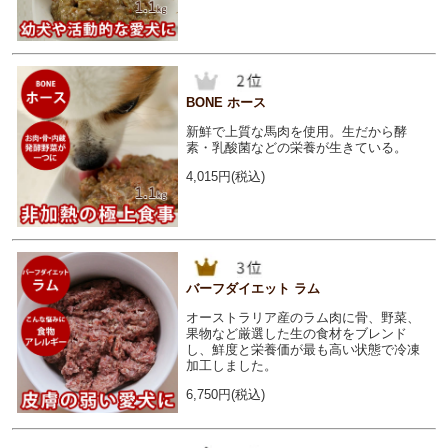
BONE ホース
新鮮で上質な馬肉を使用。生だから酵
素・乳酸菌などの栄養が生きている。
4,015円(税込)
バーフダイエット ラム
オーストラリア産のラム肉に骨、野菜、
果物など厳選した生の食材をブレンド
し、鮮度と栄養価が最も高い状態で冷凍
加工しました。
6,750円(税込)