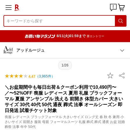
8/11(火)01:59まで
要エントリー
アッドルージュ
1/26
（
3,965
件）
4.47
＼お盆期間中も毎日出荷＆クーポン利用で10,490円〜
／〜52%OFF 喪服 レディース 夏用 礼服 ブラックフォー
マル 夏服 アンサンブル 洗える 前開き 体型カバー 大きい
サイズ 30代 40代 50代 通夜 葬式 法事 オールシーズン 即
日発送 試着チケット対象
喪服 レディース ブラックフォーマル 大きいサイズ ロング丈 春 秋 冬 兼用 小
さいサイズ 前開き 服装 母親 フォーマルスーツ 礼服 葬式 葬式 通夜 お盆 冠婚
葬祭 法事 年中 50代