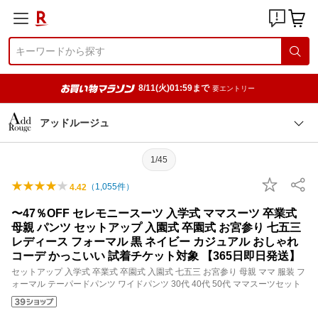
8/11(火)01:59まで
要エントリー
アッドルージュ
1/45
（
1,055
件）
4.42
〜47％OFF セレモニースーツ 入学式 ママスーツ 卒業式
母親 パンツ セットアップ 入園式 卒園式 お宮参り 七五三
レディース フォーマル 黒 ネイビー カジュアル おしゃれ
コーデ かっこいい 試着チケット対象 【365日即日発送】
セットアップ 入学式 卒業式 卒園式 入園式 七五三 お宮参り 母親 ママ 服装 フ
ォーマル テーパードパンツ ワイドパンツ 30代 40代 50代 ママスーツセット