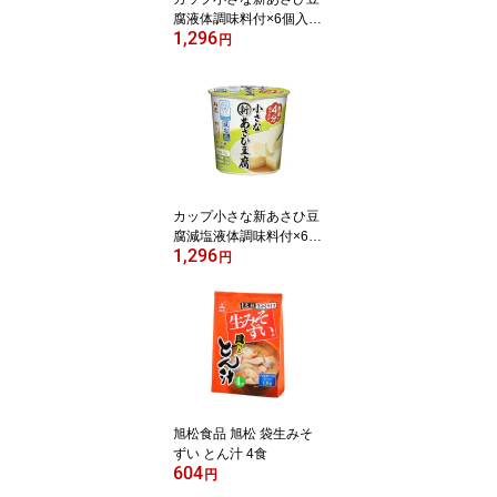
腐液体調味料付×6個入 |
1,296
旭松食品 新あさひ豆腐
円
旭松 こうや豆腐 高野豆
腐 凍り豆腐 凍み豆腐
カップ小さな新あさひ豆
腐減塩液体調味料付×6個
1,296
入 | 旭松食品 新あさひ豆
円
腐 旭松 こうや豆腐 高野
豆腐 凍り豆腐 凍み豆腐
旭松食品 旭松 袋生みそ
ずい とん汁 4食
604
円