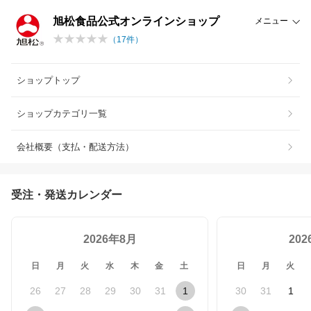
旭松食品公式オンラインショップ
メニュー
（
17
件）
ショップトップ
ショップカテゴリ一覧
会社概要（支払・配送方法）
受注・発送カレンダー
2026年8月
20
日
月
火
水
木
金
土
日
月
火
26
27
28
29
30
31
1
30
31
1