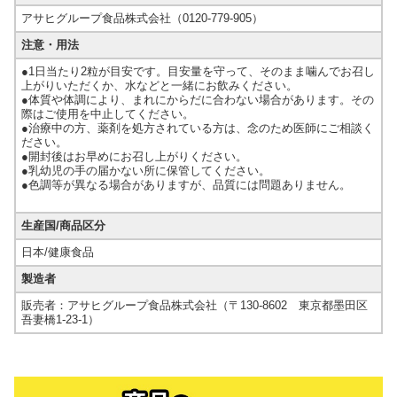
アサヒグループ食品株式会社（0120-779-905）
注意・用法
●1日当たり2粒が目安です。目安量を守って、そのまま噛んでお召し
上がりいただくか、水などと一緒にお飲みください。
●体質や体調により、まれにからだに合わない場合があります。その
際はご使用を中止してください。
●治療中の方、薬剤を処方されている方は、念のため医師にご相談く
ださい。
●開封後はお早めにお召し上がりください。
●乳幼児の手の届かない所に保管してください。
●色調等が異なる場合がありますが、品質には問題ありません。
生産国/商品区分
日本/健康食品
製造者
販売者：アサヒグループ食品株式会社（〒130-8602 東京都墨田区
吾妻橋1-23-1）