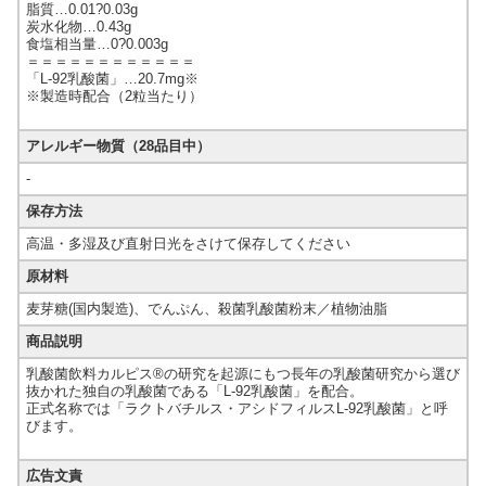
脂質…0.01?0.03g
炭水化物…0.43g
食塩相当量…0?0.003g
＝＝＝＝＝＝＝＝＝＝＝＝
「L-92乳酸菌」…20.7mg※
※製造時配合（2粒当たり）
アレルギー物質（28品目中）
-
保存方法
高温・多湿及び直射日光をさけて保存してください
原材料
麦芽糖(国内製造)、でんぷん、殺菌乳酸菌粉末／植物油脂
商品説明
乳酸菌飲料カルピス®の研究を起源にもつ長年の乳酸菌研究から選び
抜かれた独自の乳酸菌である「L-92乳酸菌」を配合。
正式名称では「ラクトバチルス・アシドフィルスL-92乳酸菌」と呼
びます。
広告文責