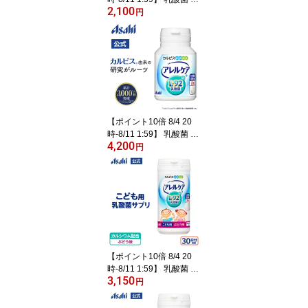
2,100
プリメント アレルケア
円
サプリ 60粒 パウチ 菌 L9
2 l92 タブレット 食品 L-
92乳酸菌 健康サプリ カ
ルピス 健康通販 アサヒ
公式
【ポイント10倍 8/4 20
時-8/11 1:59】 乳酸菌 サ
4,200
プリ公式 アレルケア 120
円
粒ボトル タブレット サ
プリメント L92 ボトル 6
0日分 L92乳酸菌 L-92乳
酸菌 チュアブル 健康食
品 ボトル容器 ラクトバ
チルス 菌活 菌 カルピス
健康通販 アサヒ 公式
【ポイント10倍 8/4 20
時-8/11 1:59】 乳酸菌 サ
3,150
プリ アレルケア こども
円
用 ぶどう味 60粒ボトル
30日分 タブレット サプ