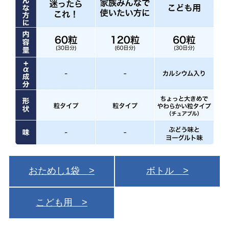
おためし1袋 >
ボトル >
こども用 >