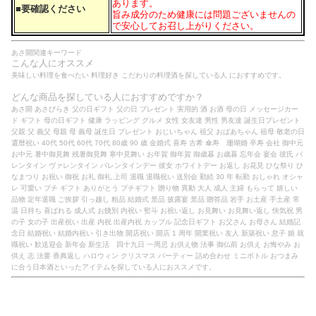
あります。
■要確認ください
旨み成分のため健康には問題ございませんの
で安心してお召し上がりください。
あさ開関連キーワード
こんな人にオススメ
美味しい料理を食べたい 料理好き こだわりの料理酒を探している人 におすすめです。
どんな商品を探している人におすすめですか？
あさ開 あさびらき 父の日ギフト 父の日 プレゼント 実用的 酒 お酒 母の日 メッセージカー
ド ギフト 母の日ギフト 健康 ラッピング グルメ 女性 女友達 男性 男友達 誕生日プレゼント
父親 父 義父 母親 母 義母 誕生日 プレゼント おじいちゃん 祖父 おばあちゃん 祖母 敬老の日
還暦祝い 40代 50代 60代 70代 80歳 90 歳 金婚式 喜寿 古希 傘寿 珊瑚婚 卒寿 会社 御中元
お中元 暑中御見舞 残暑御見舞 寒中見舞い お年賀 御年賀 御歳暮 お歳暮 忘年会 宴会 彼氏 バ
レンタイン ヴァレンタイン バレンタインデー 彼女 ホワイトデー お返し お花見 ひな祭り ひ
なまつり お祝い 御祝 お礼 御礼 上司 退職 退職祝い 送別会 勤続 30 年 転勤 おしゃれ オシャ
レ 可愛い プチ ギフト ありがとう プチギフト 贈り物 異動 大人 成人 主婦 もらって 嬉しい
品物 定年退職 ご挨拶 引っ越し 粗品 結婚式 景品 披露宴 景品 贈答品 岩手 お土産 手土産 常
温 日持ち 喜ばれる 成人式 お餞別 内祝い 熨斗 お祝い返し お見舞い お見舞い返し 快気祝 男
の子 女の子 出産祝い 出産 内祝 出産内祝 カップル 記念日ギフト お父さん お母さん 結婚記
念日 結婚祝い 結婚内祝い 引き出物 開店祝い 開店 1 周年 開業祝い 友人 新築祝い 息子 娘 就
職祝い 歓送迎会 新年会 新生活 四十九日 一周忌 お供え物 法事 御仏前 お供え お悔やみ お
供え 志 法要 香典返し ハロウィン クリスマス パーティー 詰め合わせ ミニボトル おつまみ
に合う日本酒といったアイテムを探している人におススメです。