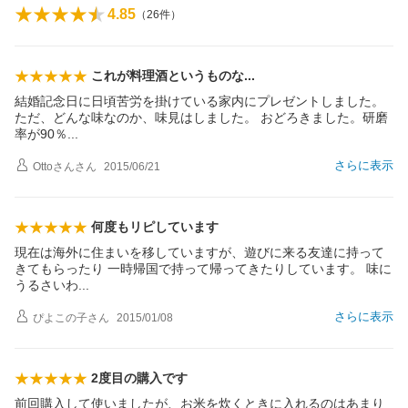
4.85
（
26
件）
これが料理酒というもの
な
結婚記念日に日頃苦労を掛けている家内にプレゼントしました。
ただ、どんな味なのか、味見はしました。 おどろきました。研磨
率が90
％
さらに表示
Ottoさん
さん
2015/06/21
何度もリピしています
現在は海外に住まいを移していますが、遊びに来る友達に持って
きてもらったり 一時帰国で持って帰ってきたりしています。 味に
うるさい
わ
さらに表示
ぴよこの子
さん
2015/01/08
2度目の購入です
前回購入して使いましたが、お米を炊くときに入れるのはあまり