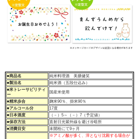
■商品名
純米料理酒 美膳健笑
■製法名
純米酒（五段仕込み）
■米トレーサビリティ
国産米使用
ー
■精米歩合
麹米90％、掛米90％
■アルコール分
17度
■日本酒度
（－）5～（－）7（予定値）
■保存方法
直射日光紫外線を避け冷暗所
■消費目安
未開栓にて9ヶ月
※アミノ酸が多く、滓となり沈殿する場合が