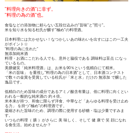
"料理向きの酒"に非ず。
"料理の為の酒"也。
食塩などの添加物に頼らない五段仕込みの"旨味"と"照り"。
米を知り水を知る杜氏が醸す"極め"の料理酒。
日本料理には欠かせない！なつかしいあの味わいを出すにはこの一工夫
がポイント☆
“料理の為に生れた”
無添加純米酒
料理・お酒にこだわる人でも、意外と脇役である 調味料は盲点 になっ
ているもの。
美膳健笑「純米料理酒」は、お米を90％という低精白にて精米。
「米の旨味」 を重視し"料理の為の日本酒"として、日本酒コンテスト
で数々の金賞を受賞している杜氏が「米と水」だけの 無添加 で醸した
逸品です。
低精白のため旨味の成分であるアミノ酸含有量は、俗に料理に向くとい
われる一般的な純米酒の 約４倍。
米本来が持つ、和食に限らず洋食、中華など「あらゆる料理を受け止め
る力」 を持つ"極め"の料理酒です。
凝縮された旨味のため、調理の際に使用する砂糖・塩は少量ですみま
す。
いつもの料理（ 膳 ）がさらに 美 味しく、そして 健 康で 笑 顔になれ
る食生活。始めませんか？