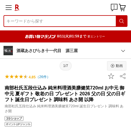
8/11(火)01:59まで
要エントリー
酒蔵あさびらき十一代目 源三屋
1/7
動画
（
26
件）
4.85
南部杜氏五段仕込み 純米料理酒美膳健笑720ml お中元 御
中元 夏ギフト 敬老の日 プレゼント 2026 父の日 父の日ギ
フト 誕生日プレゼント 調味料 あさ開 以降
南部杜氏五段仕込み 純米料理酒美膳健笑720ml 誕生日プレゼント 調味料 あ
さ開