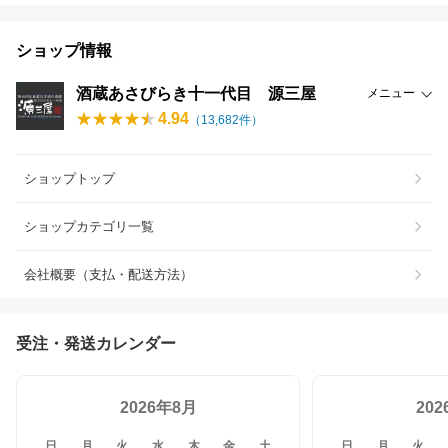
ショップ情報
酒蔵あさびらき十一代目 源三屋
メニュー
4.94
（
13,682
件）
ショップトップ
ショップカテゴリ一覧
会社概要（支払・配送方法）
受注・発送カレンダー
2026年8月
20
日
月
火
水
木
金
土
日
月
火