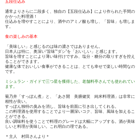
五段仕込み
通常よりさらに二段多く、独自の【五段仕込み】により作られた手間の
かかった料理酒！
仕込みを増やすことにより、酒中のアミノ酸も増し、「旨味」も増しま
す。
食の楽しみの基本
「美味しい」と感じるのは味の濃さではありません。
日本人は特に、奥深い“旨味”“ダシ”を「おいしい」と感じます。
旨味を増すことにより薄い味付けですみ、塩分・糖分の取りすぎを控え
ることができます。
健康な体でおいしい食事ができることは、とても幸せで楽しい時間なの
です。
ミシュラン・ガイドで三つ星を獲得した、老舗料亭さんでも使われてい
ます。
菊乃井「すっぽん煮」と、「あさ開 美膳健笑 純米料理酒」は非常に
相性が良い。
すっぽん独特の臭みを消し、旨味を前面に引き出してくれる。
この料理酒を使用することでより一層深いコク、旨味、風味を加えるこ
とができる。
良い調味料を使うことで料理のグレードは大幅にアップする。酒が美味
しいと料理が美味しい。これ明白の理である。
＊主人 村田さんより＊