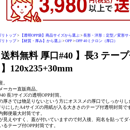
ゴリトップ
>
【透明OPP袋】商品サイズから選ぶ
>
長形・洋形：定型／変形サ
ゴリトップ
>
【材質・厚み】から選ぶ
>
OPP
>
OPP 40ミクロン（厚口）
 送料無料 厚口#40 】長3 テープ付
 】120x235+30mm
産。
メーカー直販商品。
#40 長3サイズの透明OPP封筒。
の厚さでは物足りないという方にオススメの厚口でしっかりし
折りにしたA4サイズの用紙が入る大きさのテープ付透明封筒で
内郵便最大封筒です。
が見えやすく、蓋が付いていますので封入後、宛名を貼ってダ
いるテープ付OPP封筒です。