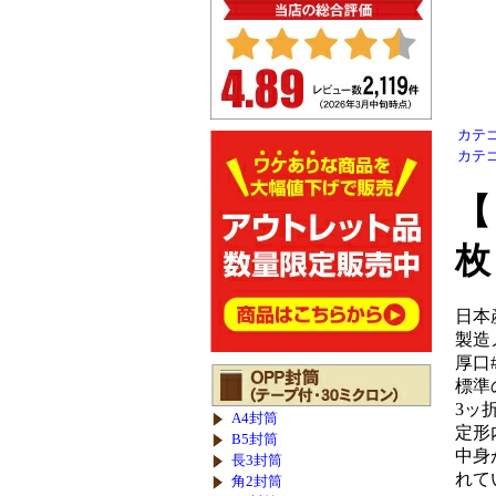
カテ
カテ
【
枚
日本
製造
厚口
標準
3ッ
A4封筒
定形
B5封筒
中身
長3封筒
れて
角2封筒