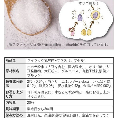
商品名
ライラック乳酸菌Fプラス（カプセル）
オカラ粉末（大豆を含む、国内製造）、オリゴ糖、大
原材料名
豆発酵物、大豆粉末、グルコース、有胞子性乳酸菌／
プルラン
栄養成分表
2粒（0.64g）当たり エネルギー2.6kcal、たんぱく質
示
0.12g、脂質0.06g、炭水化物0.42g、食塩相当量0.002g
お召し上が
1日2粒を目安に、水などの飲み物と一緒にお召し上が
り方
りください。
内容量
20粒
賞味期限
製造日から3年間
保存方法の
直射日光、高温多湿な場所は避け、室温で保存してく