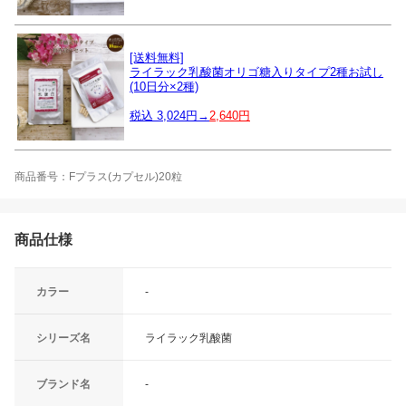
[送料無料]
ライラック乳酸菌オリゴ糖入りタイプ2種お試し
(10日分×2種)
税込 3,024円→
2,640円
商品番号：Fプラス(カプセル)20粒
商品仕様
カラー
-
シリーズ名
ライラック乳酸菌
ブランド名
-