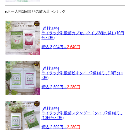
●お一人様1回限りの飲み比べパック
[送料無料]
ライラック乳酸菌カプセルタイプ2種お試し(10日
分×2種)
税込 3,024円→
2,640円
[送料無料]
ライラック乳酸菌粉末タイプ2種お試し(10日分×
2種)
税込 2,592円→
2,280円
[送料無料]
ライラック乳酸菌スタンダードタイプ2種お試し
(10日分×2種)
税込 2,592円→
2,280円