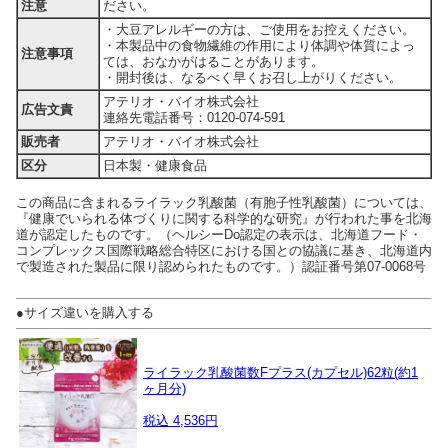
注意
ださい。
・大豆アレルギーの方は、ご使用をお控えください。
・本製品中の食物繊維の作用により体調や体質によっ
注意事項
ては、おなかがはることがあります。
・開封後は、なるべく早くお召し上がりください。
アテリオ・バイオ株式会社
広告文責
連絡先電話番号：0120-074-591
販売者
アテリオ・バイオ株式会社
区分
日本製・健康食品
この商品に含まれるライラック乳酸菌（有胞子性乳酸菌）については、
『健康でいられる体づくりに関する科学的な研究』が行われた事を北海
道が認定したものです。（ヘルシーDo認定の表示は、北海道フード・
コンプレックス国際戦略総合特区における国との協議に基き、北海道内
で製造された製品に限り認められたものです。）認証番号第07-0068号
●サイズ違いを購入する
ライラック乳酸菌数Fプラス(カプセル)62粒(約1
ヶ月分)
税込 4,536円