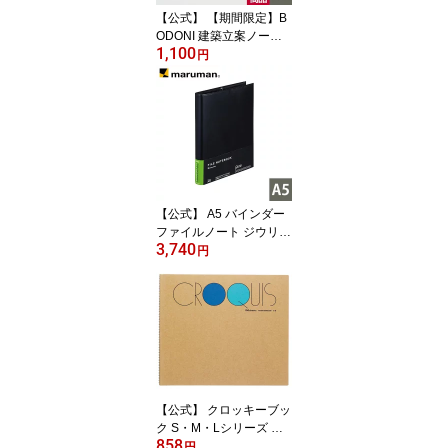
【宅配便のみ】
【公式】 【期間限定】B
ODONI 建築立案ノート
1,100
A4 BN010 マルマン 【宅
円
配便のみ】
【公式】 A5 バインダー
ファイルノート ジウリス
3,740
20穴 F289A マルマン
円
【宅配便のみ】
【公式】 クロッキーブッ
ク S・M・Lシリーズ 白
858
クロッキー紙 100枚 SS-
円