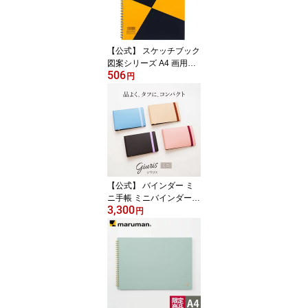
【公式】 スケッチブック
図案シリーズ A4 画用紙
506
並口 S131 マルマン 【ゆ
円
うパケット1点まで】 ※
発送2点以上は宅配便
【公式】 バインダー ミ
ニ手帳 ミニバインダー
3,300
ジウリスmini 合皮 レザ
円
ー 革 プレゼント 研修 文
房具 メモ ノート リング
バインダー おしゃれ か
わいい カスタマイズ ア
レンジ 高級感 手のひら
サイズ ルーズリーフ 機
能性 3穴 FM71 マルマン