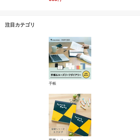
02 マルマン 【宅配便の
み】
注目カテゴリ
手帳