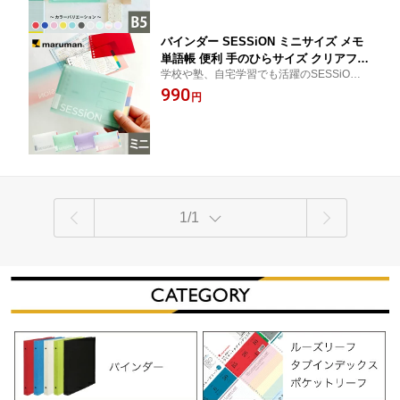
デザイン文房具 全9色 新学期 効率アッ
プ 復習 F310 マルマン 【宅配便のみ】
バインダー SESSiON ミニサイズ メモ
単語帳 便利 手のひらサイズ クリアファ
学校や塾、自宅学習でも活躍のSESSiON
イル カラーファイル 文房具 デザイン文
に、携帯に便利なミニサイズが仲間入り！
990
房具 おしゃれ かわいい 全4色 新学期 学
円
習 試験勉強 効率アップ ノート整理 復
習 FM310 マルマン 【ゆうパケット1点
まで】 ※発送2点以上は宅配便
1/1