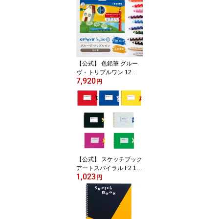
【公式】 色鉛筆 グルー
ヴ・トリプルワン 12色
7,920
セット L3831120 LYRA
円
[宅配便]
【公式】 スケッチブック
アートスパイラル F2 19
1,023
2×245mm 画用紙厚口 24
円
枚 S312 マルマン 【ゆう
パケット1点まで】 ※発
送2点以上は宅配便