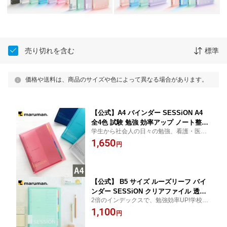
売り切れを含む
標準
価格や送料は、商品のサイズや色によって異なる場合があります。
【公式】A4 バインダー SESSiON A4
全4色 試験 勉強 効率アップ ノート整理
学生から社会人の日々の勉強、看護・医療
復習 F584 マルマン 【宅配便のみ】 社
系の資格試験勉強にも!
1,650
会人 ビジネス おしゃれ 学生 大学生 文
円
房具
【公式】 B5 サイズ ルーズリーフ バイ
ンダー SESSiON クリアファイル 透明
2倍のインデックスで、勉強効率UP!学校や
ファイル カラーファイル 研修 文房具
塾、自宅学習でも活躍
1,100
書類整理 プロジェクト管理 オフィス用
円
品 リングバインダー 資料保存 書類分別