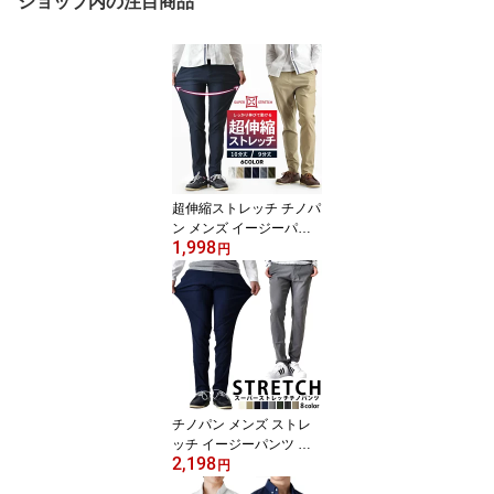
ショップ内の注目商品
超伸縮ストレッチ チノパ
ン メンズ イージーパン
1,998
ツ カジュアル 春夏秋冬
円
選べる丈 長さ【ゆうパケ
ット送料無料】【2-E2
W】
チノパン メンズ ストレ
ッチ イージーパンツ ゴ
2,198
ルフパンツ カジュアル
円
スーパーストレッチ 大き