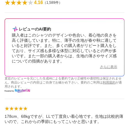
4.16
（
1,589
件）
レビューのAI要約
購入者はこのシャツのデザインや色合い、着心地の良さを
高く評価しています。特に、薄手の生地が春や秋に適して
いると好評です。また、多くの購入者がリピート購入をし
ており、サイズ感も多様な体型に対応しているとの声が多
いです。また一部の購入者からは、生地の薄さやサイズ感
についての指摘があります。
さらに表示
直近のレビューを元にした生成AIによる要約であり正確性や適切性は保証されませ
ん。商品レビューの内容はご自身でお確かめ下さい。要約のご利用は
利用規約
が適
用されます。
178cm、68kgですが、LLで丁度良い着心地です。生地は比較的薄
いので、これからの季節にもってこいかと思います。