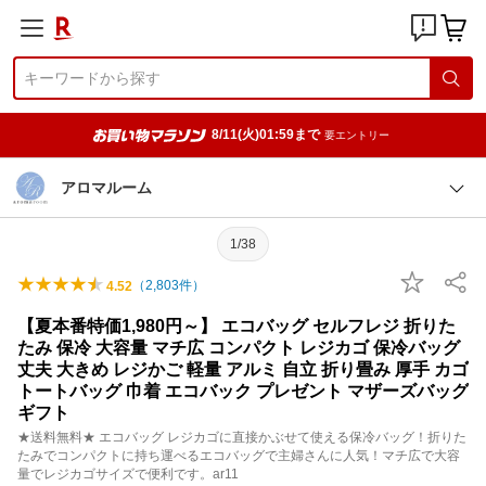
8/11(火)01:59まで
要エントリー
アロマルーム
1/38
（
2,803
件）
4.52
【夏本番特価1,980円～】 エコバッグ セルフレジ 折りた
たみ 保冷 大容量 マチ広 コンパクト レジカゴ 保冷バッグ
丈夫 大きめ レジかご 軽量 アルミ 自立 折り畳み 厚手 カゴ
トートバッグ 巾着 エコバック プレゼント マザーズバッグ
ギフト
★送料無料★ エコバッグ レジカゴに直接かぶせて使える保冷バッグ！折りた
たみでコンパクトに持ち運べるエコバッグで主婦さんに人気！マチ広で大容
量でレジカゴサイズで便利です。ar11