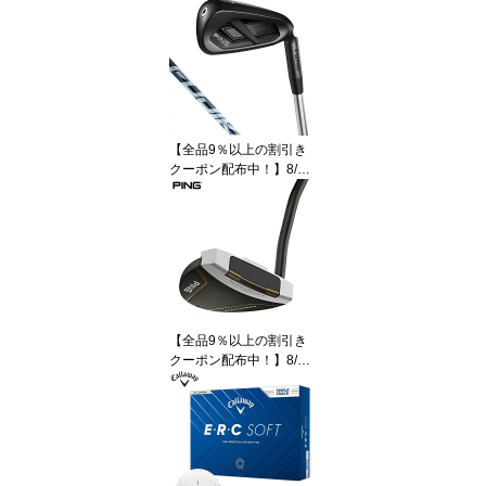
ハイブリッド ユーティリ
ティ ALTA J CB BLUE カ
ーボンシャフト [2025年
モデル]
【全品9％以上の割引き
クーポン配布中！】8/11
まで PING ピン G740
アイアン 5本セット （＃
7〜9、PW、UW） FUJI
KURA SPEEDER NX GR
EY カーボンシャフト [20
26年モデル]
【全品9％以上の割引き
クーポン配布中！】8/11
まで PING ピン SCOTT
SDALE TEC スコッツデ
ール テック パター HAY
DEN ヘイデン [2026年モ
デル]