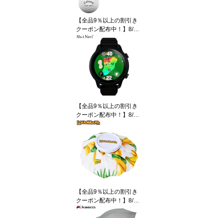
【全品9％以上の割引き
クーポン配布中！】8/11
まで キャロウェイ E・
R・C SOFT ERCソフト
ゴルフボール 1ダース
（12球入り） トリプ
ル・トラック ホワイト [2
025年モデル]
【全品9％以上の割引き
クーポン配布中！】8/11
まで ショットナビ 腕時
計型GPSゴルフナビ Sho
t Navi VELLIX V12 べリ
ックス 1.2インチ AMOL
ED ブラック
【全品9％以上の割引き
クーポン配布中！】8/11
まで ラウドマウス ユニ
セックス 氷のう 765938