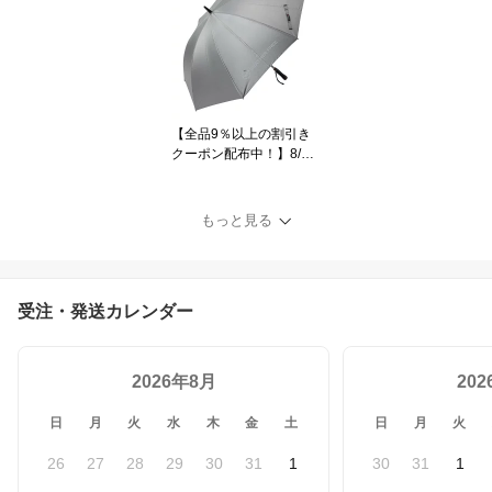
310 バナナ [2025年モデ
ル] 特価
【全品9％以上の割引き
クーポン配布中！】8/11
まで キャスコ ユニセッ
クス ファン付き傘 WFU-
2610B SV シルバー [202
もっと見る
6年モデル]
受注・発送カレンダー
2026年8月
20
日
月
火
水
木
金
土
日
月
火
26
27
28
29
30
31
1
30
31
1