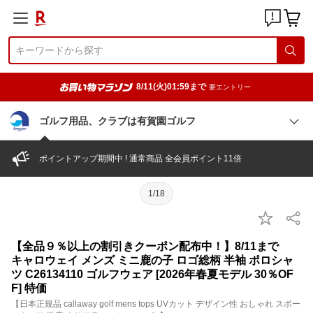
8/11(火)01:59まで
要エントリー
ゴルフ用品、クラブは有賀園ゴルフ
ポイントアップ期間中 ! 通常商品 全会員ポイント11倍
1/18
【全品９％以上の割引きクーポン配布中！】8/11まで
キャロウェイ メンズ ミニ鹿の子 ロゴ総柄 半袖 ポロシャ
ツ C26134110 ゴルフウェア [2026年春夏モデル 30％OF
F] 特価
【日本正規品 callaway golf mens tops UVカット デザイン性 おしゃれ スポー