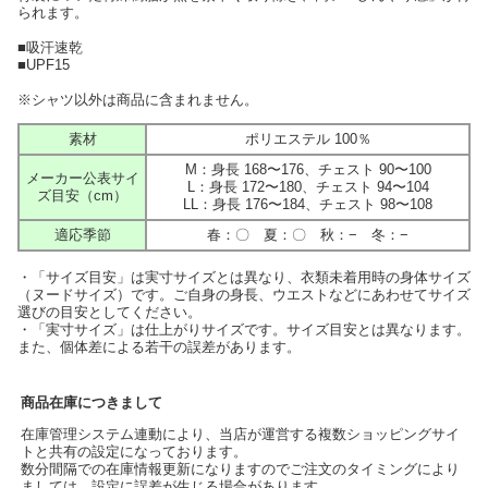
られます。
■吸汗速乾
■UPF15
※シャツ以外は商品に含まれません。
素材
ポリエステル 100％
M：身長 168〜176、チェスト 90〜100
メーカー公表サイ
L：身長 172〜180、チェスト 94〜104
ズ目安（cm）
LL：身長 176〜184、チェスト 98〜108
適応季節
春：〇 夏：〇 秋：− 冬：−
・「サイズ目安」は実寸サイズとは異なり、衣類未着用時の身体サイズ
（ヌードサイズ）です。ご自身の身長、ウエストなどにあわせてサイズ
選びの目安としてください。
・「実寸サイズ」は仕上がりサイズです。サイズ目安とは異なります。
また、個体差による若干の誤差があります。
商品在庫につきまして
在庫管理システム連動により、当店が運営する複数ショッピングサイ
トと共有の設定になっております。
数分間隔での在庫情報更新になりますのでご注文のタイミングにより
ましては、設定に誤差が生じる場合があります。