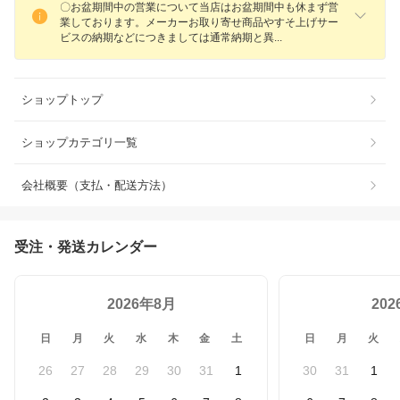
〇お盆期間中の営業について当店はお盆期間中も休まず営
業しております。メーカーお取り寄せ商品やすそ上げサー
ビスの納期などにつきましては通常納期と
異
ショップトップ
ショップカテゴリ一覧
会社概要（支払・配送方法）
受注・発送カレンダー
2026年8月
20
日
月
火
水
木
金
土
日
月
火
26
27
28
29
30
31
1
30
31
1