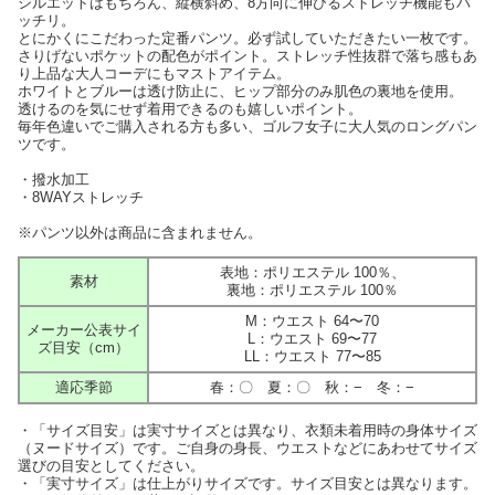
シルエットはもちろん、縦横斜め、8方向に伸びるストレッチ機能もバ
ッチリ。
とにかくにこだわった定番パンツ。必ず試していただきたい一枚です。
さりげないポケットの配色がポイント。ストレッチ性抜群で落ち感もあ
り上品な大人コーデにもマストアイテム。
ホワイトとブルーは透け防止に、ヒップ部分のみ肌色の裏地を使用。
透けるのを気にせず着用できるのも嬉しいポイント。
毎年色違いでご購入される方も多い、ゴルフ女子に大人気のロングパン
ツです。
・撥水加工
・8WAYストレッチ
※パンツ以外は商品に含まれません。
表地：ポリエステル 100％、
素材
裏地：ポリエステル 100％
M：ウエスト 64〜70
メーカー公表サイ
L：ウエスト 69〜77
ズ目安（cm）
LL：ウエスト 77〜85
適応季節
春：〇 夏：〇 秋：− 冬：−
・「サイズ目安」は実寸サイズとは異なり、衣類未着用時の身体サイズ
（ヌードサイズ）です。ご自身の身長、ウエストなどにあわせてサイズ
選びの目安としてください。
・「実寸サイズ」は仕上がりサイズです。サイズ目安とは異なります。