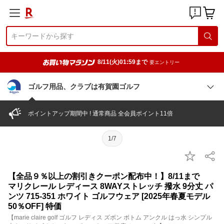
8/11(火)01:59まで
要エントリー
ゴルフ用品、クラブは有賀園ゴルフ
ポイントアップ期間中 ! 通常商品 全会員ポイント11倍
1/7
【全品９％以上の割引きクーポン配布中！】8/11まで
マリクレール レディース 8WAYストレッチ 撥水 9分丈 パ
ンツ 715-351 ホワイト ゴルフウェア [2025年春夏モデル
50％OFF] 特価
【marie claire golf ゴルフ レディス ズボン ボトム アンクル はっ水 シンプル