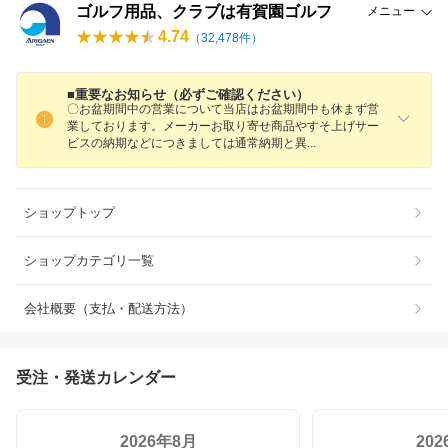
ゴルフ用品、クラブは有賀園ゴルフ
メニュー
4.74
（
32,478
件）
■重要なお知らせ（必ずご確認ください）
〇お盆期間中の営業について当店はお盆期間中も休まず営
業しております。メーカーお取り寄せ商品やすそ上げサー
ビスの納期などにつきましては通常納期と
異
ショップトップ
ショップカテゴリ一覧
会社概要（支払・配送方法）
受注・発送カレンダー
2026年8月
20