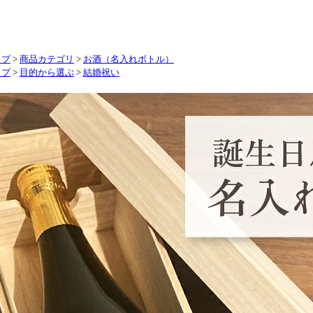
ップ
>
商品カテゴリ
>
お酒（名入れボトル）
ップ
>
目的から選ぶ
>
結婚祝い