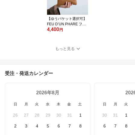
【ゆうパケット選択可】
FEU D’UN PHARE フー
4,400
ダンファール カウレザー
円
型押し ポーチ 大 f54148-
38 レディース 日本製 小
物入れ クラッチバッグ
もっと見る
トラベルポーチ 薄型ポー
チ 上品 本革
受注・発送カレンダー
2026年8月
20
日
月
火
水
木
金
土
日
月
火
26
27
28
29
30
31
1
30
31
1
2
3
4
5
6
7
8
6
7
8