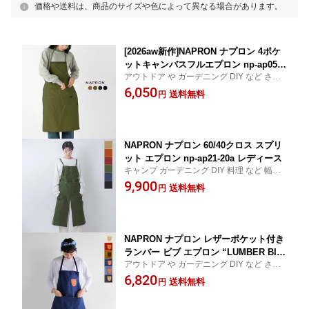
価格や送料は、商品のサイズや色によって異なる場合があります。
[2026aw新作]NAPRON ナプロン 4ポケ
ットキャンバスフルエプロン np-ap05
アウトドア や ガーデニング DIY など さま
レディース 秋冬
ざま な シーン で 活躍 する ポケット 付き
6,050
送料無料
円
キャンバスコットン エプロン【送料無料】
NAPRON ナプロン 60/40クロス スプリ
ット エプロン np-ap21-20a レディース
キャンプ ガーデニング DIY 料理 など 幅広
いシーン で 使える ロクヨンクロス生地 を
9,900
送料無料
円
使用した ワークテイスト な エプロン【送
料無料】
NAPRON ナプロン レザーポケット付き
ランバー ビブ エプロン “LUMBER BIB
アウトドア や ガーデニング DIY など さま
APRON” np-ap01-21a レディース
ざま な シーン で 活躍 する レザーポケット
6,820
送料無料
円
付き ランバー ビブ エプロン【送料無料】