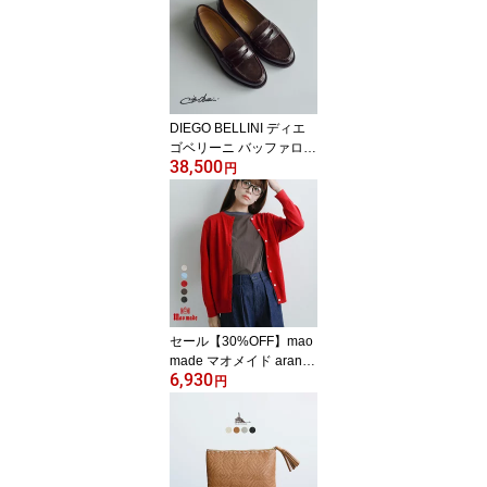
くい カジュアル きれい
め 大人コーデ フラット
サンダル モカ ブラウン
ブラック【サイズ・カラ
ー交換初回無料】
DIEGO BELLINI ディエ
ゴベリーニ バッファロー
38,500
×スエード コインローフ
円
ァー 602t レディース フ
ラットシューズ ローヒー
ル 歩きやすい きれいめ
カジュアル【サイズ・カ
ラー交換初回無料】
セール【30%OFF】mao
made マオメイド aranci
6,930
ato別注 UVカット リネン
円
クルーネック カーディガ
ン 992118 レディース 薄
手 羽織り 長袖 冷房対策
紫外線対策 ゆったり シ
ンプル ナチュラル