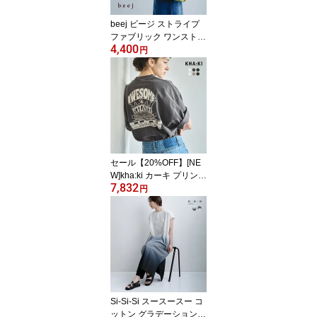
beej ビージ ストライプ
ファブリック ワンストラ
4,400
ップバッグ mi-it018 レデ
円
ィース 刺繍 トートバッ
グ A4収納 軽量 カジュア
ル 肩掛け 2way A4 ギフ
ト
セール【20%OFF】[NE
W]kha:ki カーキ プリント
7,832
ワイド Tシャツ WIDE TE
円
E mil26scs3498-9 レデ
ィース
Si-Si-Si スースースー コ
ットン グラデーション