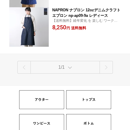
NAPRON ナプロン 12ozデニムクラフト
エプロン np-ap09-9a レディース
【送料無料】経年変化 を 楽しむ ワークテ
イスト な 岡山 の デニム を 使用した エプ
8,250
送料無料
円
ロン
1/1