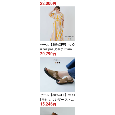
22,000
フリル ワンピース GRA
円
DIENT DYE FRILL DRE
SS 2026-ss312 レディー
ス ゆったり 体型カバー
ポケット付き サイドスリ
ット ロング レイヤード
セール【30%OFF】ne Q
uittez pas ヌキテパ aran
20,790
ciato別注 コットンボイ
円
ル ストライプ ウエスト
ギャザー ドレス Cotton V
oile Stripe Waist Gather
Dress 010461wn1-same
1 レディース ワンピース
半袖 綿100% 裏地付き
ポケット付き ロング
セール【30%OFF】MOH
I モヒ カウレザー ストラ
15,246
ップ ベルト レザーサン
円
ダル 2-609-2601 レディ
ース 歩きやすい 疲れに