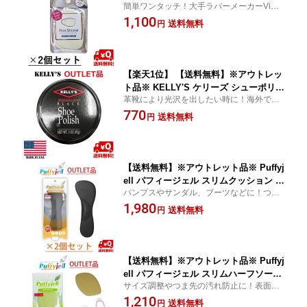
簡単ワンタッチ！大手ラバーメーカーVibra
セット Vibram ビブラム ラバー使用 簡
m社のラバーを使用した靴底用の滑り止め
1,100
単装着 滑り止め 摩耗防止 すべり止め
送料無料
円
靴底シール グリップ ホワイト 雨用 革
靴 靴滑り止め ソール ビブラムラバー
イタリア製 靴 滑り止め 雨
【楽天1位】 【送料無料】※アウトレッ
ト品※ KELLY'S ケリーズ シューポリッ
革靴により光沢を出したい時に！海外で評
シュ ブラック 革靴 靴磨き 靴ワックス
価の高いケリーズのUSA製ポリッシュ。在
770
高光沢 USA製 シューケア 艶出し
送料無料
円
庫品のみサービス特価 革靴用 靴磨き 鏡面
磨き 艶出し シューケア ハイシャイン
【送料無料】※アウトレット品※ Puffyj
ell パフィージェル スリムクッション ブ
パンプスやサンダル、ブーツなどに！つま
ラック 2個セット 衝撃吸収 土踏まず パ
先フリーでキツくなりにくい衝撃吸収イン
1,980
ンプス 靴 中敷 インソール
送料無料
円
ソール
【送料無料】※アウトレット品※ Puffyj
ell パフィージェル スリムハーフソール
サイズ調整やつま先の汚れ防止に！表面さ
ベージュ 2個セット つま先クッション
らさらで快適なハーフインソール
1,210
滑り止め べとつきにくい ジェル メッシ
送料無料
円