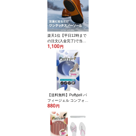
イズ Lサイズ LLサイズ
ブーツ スニーカー 靴の
中敷き インソール パン
プス 中敷き レディース
靴の中敷き レディース
靴の中敷
楽天1位【平日12時まで
の注文(入金完了)で当日
1,100
出荷】ワンタッチスノー
円
ソール 男女兼用 ソール
＆ヒールセット フリーサ
イズ 1足(左右)分 ソール
プロテクター 簡単装着
雪 靴底 滑り止め 雪道 坂
道 急こう配 メンズ レデ
ィース 登山 アウトドア
日本製
【送料無料】Puffyjell パ
フィージェル コンフォー
880
トパッド 中足骨パッド
円
横アーチ 外反母趾 クッ
ション ジェル パンプス
靴 中敷 インソール ポリ
ウレタン クリアパッド
足サポート フットケア