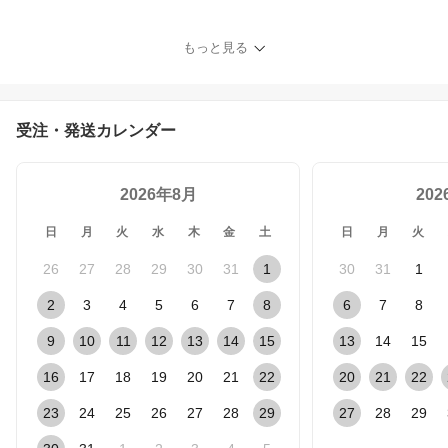
成ゴム製 滑り止め 靴底
補修用 サイズ展開豊富
黒 茶 ベージュ ハーフソ
もっと見る
ール修理用ゴム DIY対応
靴底 滑り止め 靴底 靴修
理 ハーフソール 靴底 修
理 靴修理 ソール 靴底 半
受注・発送カレンダー
張り 靴 ソール リペア
2026年8月
20
日
月
火
水
木
金
土
日
月
火
26
27
28
29
30
31
1
30
31
1
2
3
4
5
6
7
8
6
7
8
9
10
11
12
13
14
15
13
14
15
16
17
18
19
20
21
22
20
21
22
23
24
25
26
27
28
29
27
28
29