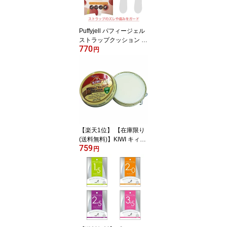
軽量インソール 通気性イ
ンソール 横アーチ 中足
骨 痛み
Puffyjell パフィージェル
ストラップクッション 靴
770
ずれ防止 靴擦れ防止 サ
円
ンダル用 クッションパッ
ド 痛み軽減 ストラップ
カバー クリアタイプ 靴
擦れ しない パンプス 靴
擦れ防止 サンダル サン
ダル 靴擦れ 靴擦れ 防止
甲 靴擦れ しない サンダ
ル サンダル 指 靴擦れ
【楽天1位】 【在庫限り
(送料無料)】KIWI キィウ
759
ィ PARADE GLOSS パレ
円
ードグロス 【ニュートラ
ルのみ】 革靴用