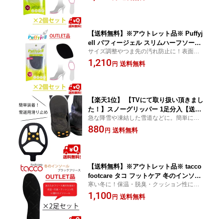
ュインソール パンプス 靴 中敷
【送料無料】※アウトレット品※ Puffyj
ell パフィージェル スリムハーフソール
サイズ調整やつま先の汚れ防止に！表面さ
ブラック 2個セット つま先クッション
らさらで快適なハーフインソール
1,210
滑り止め べとつきにくい ジェル メッシ
送料無料
円
ュインソール パンプス 靴 中敷
【楽天1位】 【TVにて取り扱い頂きまし
た！】スノーグリッパー 1足分入【送料
急な降雪や凍結した雪道などに。簡単に装
無料(メール便)】【簡易包装のためアウ
着できる雪道用の滑り止めバンド
880
トレット】 1足(左右)分入 雪道 滑り止め
送料無料
円
靴底 凍結 雪対策 雪道スパイク アイス
スパイク 男女兼用 婦人(パンプス)用
【送料無料】※アウトレット品※ tacco
footcare タコ フットケア 冬のインソー
寒い冬に！保温・脱臭・クッション性に優
ル ブラックフリース 2足セット 男女兼
れた冬用のインソール
1,100
用 21-27.5cm ドイツ製 防寒 中敷 衝撃
送料無料
円
吸収 クッション 保温 寒さ対策 脱臭