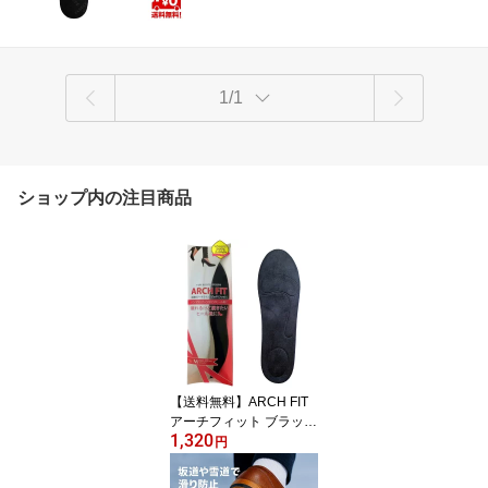
1/1
ショップ内の注目商品
【送料無料】ARCH FIT
アーチフィット ブラック
1,320
レディース 女性用 イン
円
ソール 土踏まず 靴の中
敷 衝撃吸収 Sサイズ Mサ