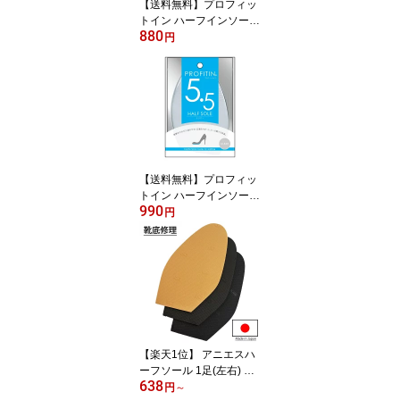
【送料無料】プロフィッ
トイン ハーフインソール
880
クリア つま先 サイズ調
円
整 衝撃吸収 中敷 クッシ
ョン 透明ジェル 1.5mm
2.0mm 2.5mm 3.5mm パ
ンプス 靴の中敷き イン
ソール つま先 靴 サイズ
調整 インソール パンプ
ス 中敷 つま先 ル 透明
【送料無料】プロフィッ
トイン ハーフインソール
990
クリア 5.5mm 特厚タイ
円
プ サイズ調整 衝撃吸収
中敷 つま先クッション
透明ジェル ポリウレタン
ギフト インソール つま
先 つま先 ハーフインソ
ール インソール サイズ
調整 インソール 透明 中
敷 つま先 ジェル 靴 中敷
【楽天1位】 アニエスハ
き
ーフソール 1足(左右) 日
638
本製 靴修理 プロ仕様 合
円
～