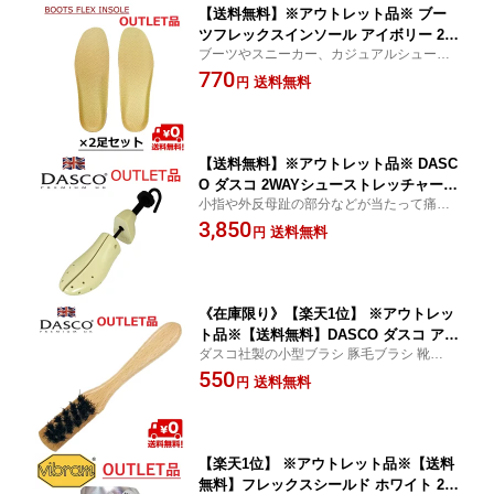
【送料無料】※アウトレット品※ ブー
ツフレックスインソール アイボリー 2個
ブーツやスニーカー、カジュアルシューズ
セット
に！サイズ調整用インソール サイズ調整 カ
770
送料無料
円
ップインソール 衝撃吸収 抗菌 抗菌インソ
ール 靴 中敷 インソール
【送料無料】※アウトレット品※ DASC
O ダスコ 2WAYシューストレッチャー
小指や外反母趾の部分などが当たって痛い
靴伸ばし 革伸ばし 高品質 樹脂製 スト
靴に！部分的に革を伸ばせるストレッチャ
3,850
レッチャー 革靴 外反母趾対応 靴幅調整
送料無料
円
ー
英国製 革靴 ストレッチャー
《在庫限り》【楽天1位】 ※アウトレッ
ト品※【送料無料】DASCO ダスコ アプ
ダスコ社製の小型ブラシ 豚毛ブラシ 靴ブラ
リケーターブラシ ブラック 豚毛ブラシ
シ 靴磨き シューケア レザーケア バッグケ
550
靴磨き シューケア バッグケア レザーケ
送料無料
円
ア
ア
【楽天1位】 ※アウトレット品※【送料
無料】フレックスシールド ホワイト 2個