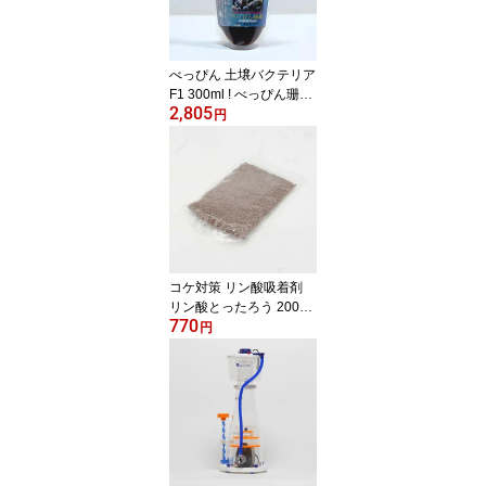
べっぴん 土壌バクテリア
F1 300ml ! べっぴん珊瑚
2,805
【添加剤】(t155
円
コケ対策 リン酸吸着剤
リン酸とったろう 200g
770
淡水海水両用 苔!(t189
円