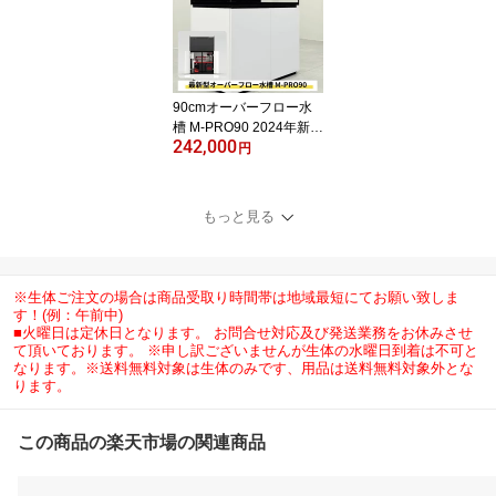
オールインワンセット
90cmオーバーフロー水
槽 M-PRO90 2024年新型
242,000
全国配送対応 キャビネッ
円
ト 黒・白選択可 ネプチ
ューンキューブ
もっと見る
※生体ご注文の場合は商品受取り時間帯は地域最短にてお願い致しま
す！(例：午前中)
■火曜日は定休日となります。 お問合せ対応及び発送業務をお休みさせ
て頂いております。 ※申し訳ございませんが生体の水曜日到着は不可と
なります。※送料無料対象は生体のみです、用品は送料無料対象外とな
ります。
この商品の楽天市場の関連商品