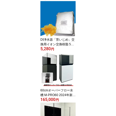
策 観賞魚用浄水器(t189
DI浄水器「苔いじめ」交
換用イオン交換樹脂 5L !
5,280
苔対策 観賞魚用浄水器(t
円
189
60cmオーバーフロー水
槽 M-PRO60 2024年新型
165,000
全国配送対応 キャビネッ
円
ト 黒・白選択可 ネプチ
ューンキューブ：海水
魚・サンゴ飼育に最適な