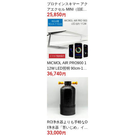
プロテインスキマー アク
アエクセル MINI（旧EC-
25,850
15） コントローラーな
円
し 適応水量300L!【プロ
テインスキマー】
MICMOL AIR PRO900 1
12W LED照明 90cm-110
36,740
cm! 海水魚・サンゴ用
円
【LED照明】(t178
RO浄水器よりも手軽なD
I浄水器「苔いじめ」イオ
33,000
ン交換樹脂10L充填! 苔対
円