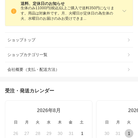
送料、定休日のお知らせ
生体のみ11000円(税込)以上ご購入で送料350円になりま
す。用品は対象外です。月、火曜日が定休日の為生体の
火、水曜日のお届けのみお受けでき
ま
ショップトップ
ショップカテゴリ一覧
会社概要（支払・配送方法）
受注・発送カレンダー
2026年8月
20
日
月
火
水
木
金
土
日
月
火
26
27
28
29
30
31
1
30
31
1