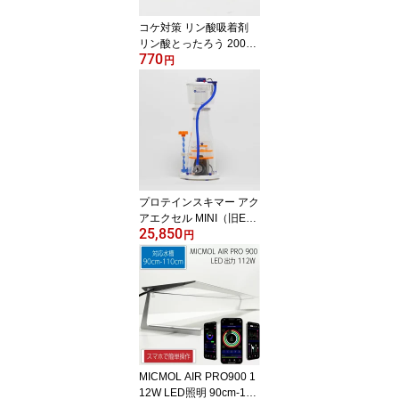
コケ対策 リン酸吸着剤
リン酸とったろう 200g
770
淡水海水両用 苔!(t189
円
プロテインスキマー アク
アエクセル MINI（旧EC-
25,850
15） コントローラーな
円
し 適応水量300L!【プロ
テインスキマー】
MICMOL AIR PRO900 1
12W LED照明 90cm-110