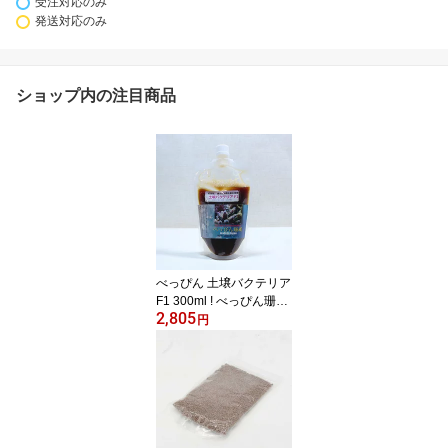
受注対応のみ
発送対応のみ
ショップ内の注目商品
べっぴん 土壌バクテリア
F1 300ml ! べっぴん珊瑚
2,805
【添加剤】(t155
円