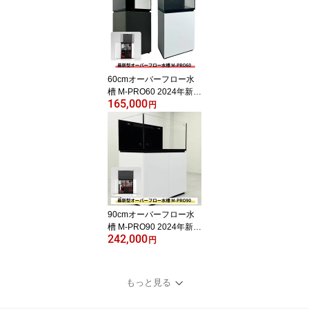
60cmオーバーフロー水
槽 M-PRO60 2024年新型
165,000
全国配送対応 キャビネッ
円
ト 黒・白選択可 ネプチ
ューンキューブ：海水
魚・サンゴ飼育に最適な
オールインワンセット
90cmオーバーフロー水
槽 M-PRO90 2024年新型
242,000
全国配送対応 キャビネッ
円
ト 黒・白選択可 ネプチ
ューンキューブ
もっと見る