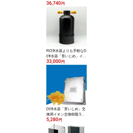
36,740
cm! 海水魚・サンゴ用
円
【LED照明】(t178
RO浄水器よりも手軽なD
I浄水器「苔いじめ」イオ
33,000
ン交換樹脂10L充填! 苔対
円
策 観賞魚用浄水器(t189
DI浄水器「苔いじめ」交
換用イオン交換樹脂 5L !
5,280
苔対策 観賞魚用浄水器(t
円
189